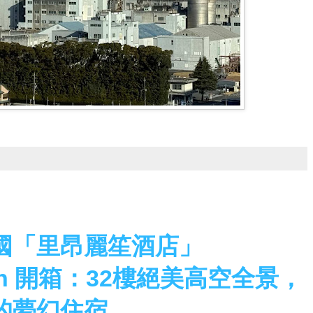
國「里昂麗笙酒店」
l Lyon 開箱：32樓絕美高空全景，
的夢幻住宿