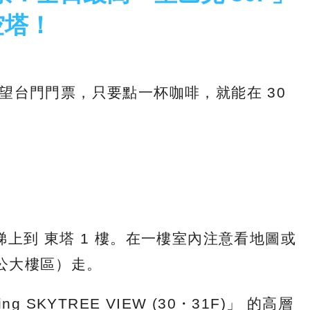
空塔！
望台門門票，只要點一杯咖啡，就能在 30
上到 東塔 1 樓。在一樓室內注意看地圖或
公大樓區）走。
ng SKYTREE VIEW (30・31F)」 的高層