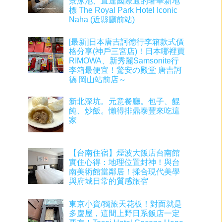
景泳池、直達國際通的奢華新地
標 The Royal Park Hotel Iconic
Naha (近縣廳前站)
[最新]日本唐吉訶德行李箱款式價
格分享(神戶三宮店)！日本哪裡買
RIMOWA、新秀麗Samsonite行
李箱最便宜！驚安の殿堂 唐吉訶
德 岡山站前店～
新北深坑。元意餐廳。包子、餛
飩、炒飯。懶得排鼎泰豐來吃這
家
【台南住宿】煙波大飯店台南館
實住心得：地理位置封神！與台
南美術館當鄰居！揉合現代美學
與府城日常的質感旅宿
東京小資/獨旅天花板！對面就是
多慶屋，這間上野日系飯店一定