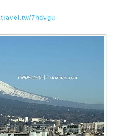
ztravel.tw/7hdvgu