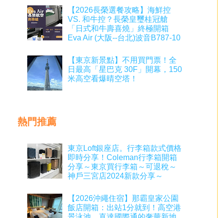
【2026長榮選餐攻略】海鮮控
VS. 和牛控？長榮皇璽桂冠艙
「日式和牛壽喜燒」終極開箱
Eva Air (大阪--台北)波音B787-10
【東京新景點】不用買門票！全
日最高「星巴克 30F」開幕，150
米高空看爆晴空塔！
熱門推薦
東京Loft銀座店。行李箱款式價格
即時分享！Coleman行李箱開箱
分享～東京買行李箱～可退稅～
神戶三宮店2024新款分享～
【2026沖繩住宿】那霸皇家公園
飯店開箱：出站1分就到！高空港
景泳池、直達國際通的奢華新地