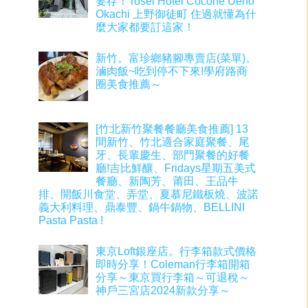
要存！Tosei Hotel Cocone Ueno
Okachi 上野御徒町 住過就懂為什
麼大家都要訂這家！
新竹。富珍鄉豬腳專賣店(菜單)。
滷肉飯~吃到停不下來!學府路商
圈美食推薦～
[竹北新竹聚餐餐廳美食推薦] 13
間新竹、竹北適合家庭聚餐、尾
牙、長輩慶生、部門聚餐的好餐
廳!吉比鮮釀、Fridays星期五美式
餐廳、新陶芳、莆田、王品牛
排、開飯川食堂、弄堂、夏慕尼鐵板燒、波諾
義大利料理、鼎泰豐、鍋牛鍋物、BELLINI
Pasta Pasta !
東京Loft銀座店。行李箱款式價格
即時分享！Coleman行李箱開箱
分享～東京買行李箱～可退稅～
神戶三宮店2024新款分享～