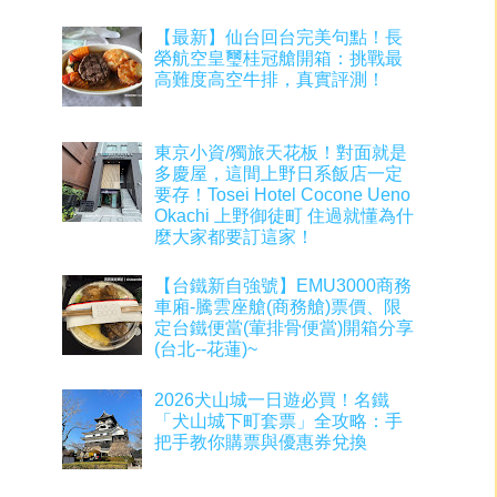
【最新】仙台回台完美句點！長
榮航空皇璽桂冠艙開箱：挑戰最
高難度高空牛排，真實評測！
東京小資/獨旅天花板！對面就是
多慶屋，這間上野日系飯店一定
要存！Tosei Hotel Cocone Ueno
Okachi 上野御徒町 住過就懂為什
麼大家都要訂這家！
【台鐵新自強號】EMU3000商務
車廂-騰雲座艙(商務艙)票價、限
定台鐵便當(葷排骨便當)開箱分享
(台北--花蓮)~
2026犬山城一日遊必買！名鐵
「犬山城下町套票」全攻略：手
把手教你購票與優惠券兌換