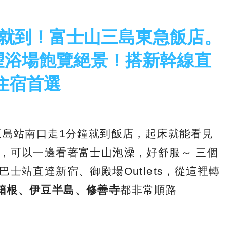
分鐘就到！富士山三島東急飯店。
望浴場飽覽絕景！搭新幹線直
住宿首選
 三島站南口走1分鐘就到飯店，起床就能看見
，可以一邊看著富士山泡澡，好舒服～ 三個
士站直達新宿、御殿場Outlets，從這裡轉
箱根、伊豆半島、修善寺
都非常順路