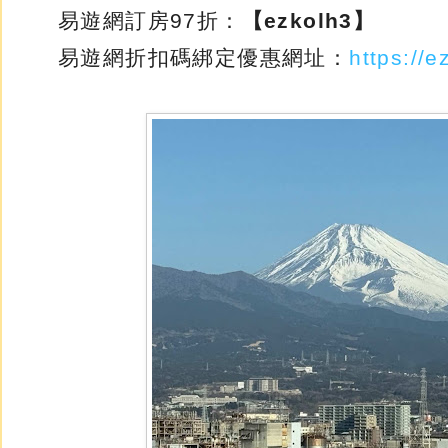
易遊網訂房97折：
【ezkolh3】
易遊網折扣碼綁定優惠網址：
https://e