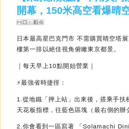
開幕，150米高空看爆晴
日本最高星巴克門市 不需購買晴空塔展
樓第一排以絕佳視角俯瞰東京都景。
｜每天早上10點開始營業｜
⚡️最強省時捷徑：
1.從地鐵「押上站」出來後，搭乘手扶梯
天花板指標，往藍色區塊（最右側的辦
2.你會看到一區寫著 「Solamachi Dini