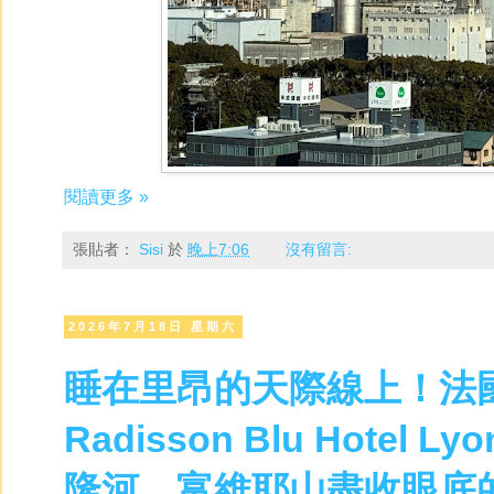
閱讀更多 »
張貼者：
Sisi
於
晚上7:06
沒有留言:
2026年7月18日 星期六
睡在里昂的天際線上！法
Radisson Blu Hote
隆河、富維耶山盡收眼底