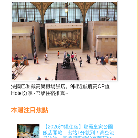
法國巴黎戴高樂機場飯店。9間近航廈高CP值
Hotel分享~巴黎住宿推薦~
本週注目焦點
【2026沖繩住宿】那霸皇家公園
飯店開箱：出站1分就到！高空港