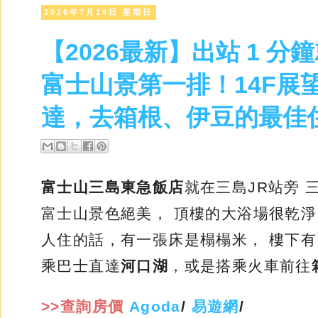
2026年7月19日 星期日
【2026最新】出站 1 
富士山景第一排！14F展
達，去箱根、伊豆的最佳
富士山三島東急飯店
就在三島JR站旁
富士山景色絕美， 頂樓的大浴場很乾淨
人住的話，有一張床是榻榻米， 樓下有巴
乘巴士直達
河口湖
，或是搭乘火車前往
>>查詢房價
Agoda
/
易遊網
/