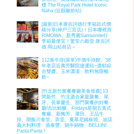
標 The Royal Park Hotel Iconic
Naha (近縣廳前站)
[最新]日本唐吉訶德行李箱款式價
格分享(神戶三宮店)！日本哪裡買
RIMOWA、新秀麗Samsonite行
李箱最便宜！驚安の殿堂 唐吉訶
德 岡山站前店～
112巷牛排(菜單)平價牛排館。38
年老店近萬芳醫院捷運站~濃郁綜
合雙醬。玉米濃湯、飲料無限暢
飲~
[竹北新竹聚餐餐廳美食推薦] 13
間新竹、竹北適合家庭聚餐、尾
牙、長輩慶生、部門聚餐的好餐
廳!吉比鮮釀、Fridays星期五美式
餐廳、新陶芳、莆田、王品牛
排、開飯川食堂、弄堂、夏慕尼鐵板燒、波諾
義大利料理、鼎泰豐、鍋牛鍋物、BELLINI
Pasta Pasta !