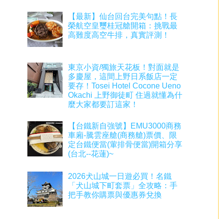
【最新】仙台回台完美句點！長
榮航空皇璽桂冠艙開箱：挑戰最
高難度高空牛排，真實評測！
東京小資/獨旅天花板！對面就是
多慶屋，這間上野日系飯店一定
要存！Tosei Hotel Cocone Ueno
Okachi 上野御徒町 住過就懂為什
麼大家都要訂這家！
【台鐵新自強號】EMU3000商務
車廂-騰雲座艙(商務艙)票價、限
定台鐵便當(葷排骨便當)開箱分享
(台北--花蓮)~
2026犬山城一日遊必買！名鐵
「犬山城下町套票」全攻略：手
把手教你購票與優惠券兌換