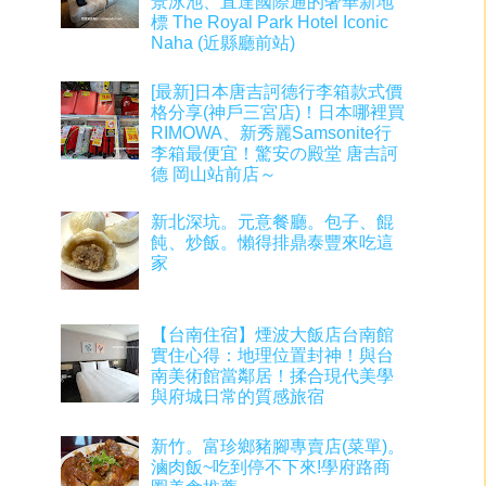
景泳池、直達國際通的奢華新地
標 The Royal Park Hotel Iconic
Naha (近縣廳前站)
[最新]日本唐吉訶德行李箱款式價
格分享(神戶三宮店)！日本哪裡買
RIMOWA、新秀麗Samsonite行
李箱最便宜！驚安の殿堂 唐吉訶
德 岡山站前店～
新北深坑。元意餐廳。包子、餛
飩、炒飯。懶得排鼎泰豐來吃這
家
【台南住宿】煙波大飯店台南館
實住心得：地理位置封神！與台
南美術館當鄰居！揉合現代美學
與府城日常的質感旅宿
新竹。富珍鄉豬腳專賣店(菜單)。
滷肉飯~吃到停不下來!學府路商