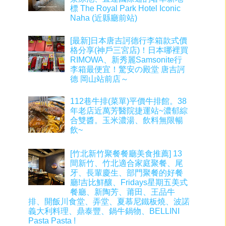
標 The Royal Park Hotel Iconic
Naha (近縣廳前站)
[最新]日本唐吉訶德行李箱款式價
格分享(神戶三宮店)！日本哪裡買
RIMOWA、新秀麗Samsonite行
李箱最便宜！驚安の殿堂 唐吉訶
德 岡山站前店～
112巷牛排(菜單)平價牛排館。38
年老店近萬芳醫院捷運站~濃郁綜
合雙醬。玉米濃湯、飲料無限暢
飲~
[竹北新竹聚餐餐廳美食推薦] 13
間新竹、竹北適合家庭聚餐、尾
牙、長輩慶生、部門聚餐的好餐
廳!吉比鮮釀、Fridays星期五美式
餐廳、新陶芳、莆田、王品牛
排、開飯川食堂、弄堂、夏慕尼鐵板燒、波諾
義大利料理、鼎泰豐、鍋牛鍋物、BELLINI
Pasta Pasta !