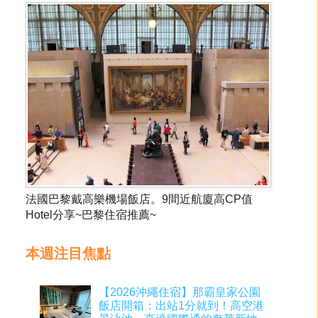
法國巴黎戴高樂機場飯店。9間近航廈高CP值
Hotel分享~巴黎住宿推薦~
本週注目焦點
【2026沖繩住宿】那霸皇家公園
飯店開箱：出站1分就到！高空港