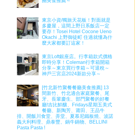
圈美食推薦～
東京小資/獨旅天花板！對面就是
多慶屋，這間上野日系飯店一定
要存！Tosei Hotel Cocone Ueno
Okachi 上野御徒町 住過就懂為什
麼大家都要訂這家！
東京Loft銀座店。行李箱款式價格
即時分享！Coleman行李箱開箱
分享～東京買行李箱～可退稅～
神戶三宮店2024新款分享～
[竹北新竹聚餐餐廳美食推薦] 13
間新竹、竹北適合家庭聚餐、尾
牙、長輩慶生、部門聚餐的好餐
廳!吉比鮮釀、Fridays星期五美式
餐廳、新陶芳、莆田、王品牛
排、開飯川食堂、弄堂、夏慕尼鐵板燒、波諾
義大利料理、鼎泰豐、鍋牛鍋物、BELLINI
Pasta Pasta !