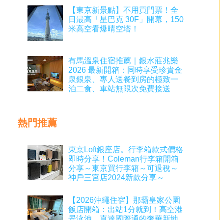
【東京新景點】不用買門票！全
日最高「星巴克 30F」開幕，150
米高空看爆晴空塔！
有馬溫泉住宿推薦｜銀水莊兆樂
2026 最新開箱：同時享受珍貴金
泉銀泉、專人送餐到房的極致一
泊二食、車站無限次免費接送
熱門推薦
東京Loft銀座店。行李箱款式價格
即時分享！Coleman行李箱開箱
分享～東京買行李箱～可退稅～
神戶三宮店2024新款分享～
【2026沖繩住宿】那霸皇家公園
飯店開箱：出站1分就到！高空港
景泳池、直達國際通的奢華新地