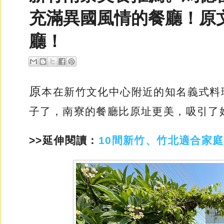
充滿異國風情的餐廳！原
廳！
原
本在新竹文化中心附近的知名義式料
子了，南寮的餐廳比原址更美，吸引了
>>延伸閱讀：
10間新竹、竹北適合家