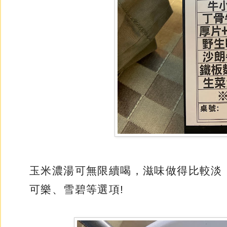
玉米濃湯可無限續喝，滋味做得比較淡
可樂、雪碧等選項!