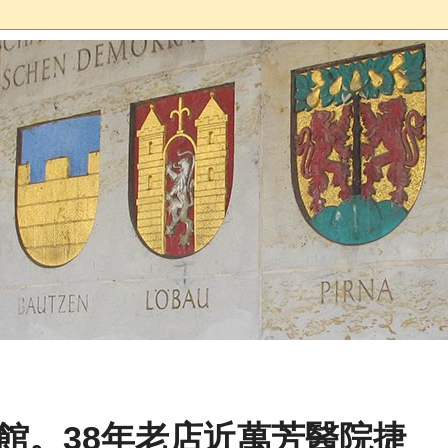
排館。38年老店近萬芳醫院捷