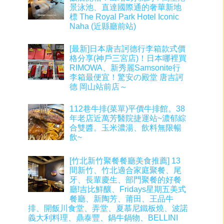
景泳池、直達國際通的奢華新地
標 The Royal Park Hotel Iconic
Naha (近縣廳前站)
[最新]日本唐吉訶德行李箱款式價
格分享(神戶三宮店)！日本哪裡買
RIMOWA、新秀麗Samsonite行
李箱最便宜！驚安の殿堂 唐吉訶
德 岡山站前店～
112巷牛排(菜單)平價牛排館。38
年老店近萬芳醫院捷運站~濃郁綜
合雙醬。玉米濃湯、飲料無限暢
飲~
[竹北新竹聚餐餐廳美食推薦] 13
間新竹、竹北適合家庭聚餐、尾
牙、長輩慶生、部門聚餐的好餐
廳!吉比鮮釀、Fridays星期五美式
餐廳、新陶芳、莆田、王品牛
排、開飯川食堂、弄堂、夏慕尼鐵板燒、波諾
義大利料理、鼎泰豐、鍋牛鍋物、BELLINI