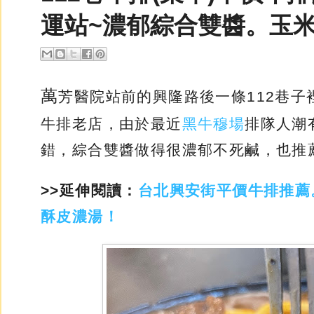
運站~濃郁綜合雙醬。玉
萬
芳醫院站前的興隆路後一條112巷子
牛排老店，由於最近
黑牛穆場
排隊人潮
錯，綜合雙醬做得很濃郁不死鹹，也推
>>延伸閱讀：
台北興安街平價牛排推薦
酥皮濃湯！