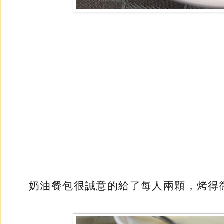
奶油餐包很誠意的給了每人兩顆，烤得