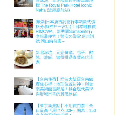
景泳池、直達國際通的奢華新地
標 The Royal Park Hotel Iconic
Naha (近縣廳前站)
[最新]日本唐吉訶德行李箱款式價
格分享(神戶三宮店)！日本哪裡買
RIMOWA、新秀麗Samsonite行
李箱最便宜！驚安の殿堂 唐吉訶
德 岡山站前店～
新北深坑。元意餐廳。包子、餛
飩、炒飯。懶得排鼎泰豐來吃這
家
【台南住宿】煙波大飯店台南館
實住心得：地理位置封神！與台
南美術館當鄰居！揉合現代美學
與府城日常的質感旅宿
【東京新景點】不用買門票！全
日最高「星巴克 30F」開幕，150