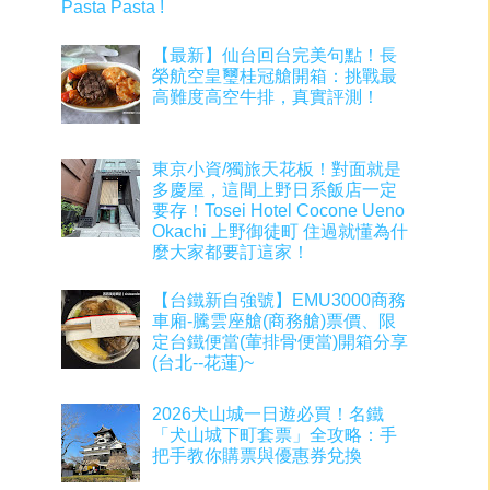
Pasta Pasta !
【最新】仙台回台完美句點！長
榮航空皇璽桂冠艙開箱：挑戰最
高難度高空牛排，真實評測！
東京小資/獨旅天花板！對面就是
多慶屋，這間上野日系飯店一定
要存！Tosei Hotel Cocone Ueno
Okachi 上野御徒町 住過就懂為什
麼大家都要訂這家！
【台鐵新自強號】EMU3000商務
車廂-騰雲座艙(商務艙)票價、限
定台鐵便當(葷排骨便當)開箱分享
(台北--花蓮)~
2026犬山城一日遊必買！名鐵
「犬山城下町套票」全攻略：手
把手教你購票與優惠券兌換