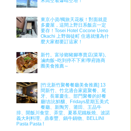
米高空看爆晴空塔！
東京小資/獨旅天花板！對面就是
多慶屋，這間上野日系飯店一定
要存！Tosei Hotel Cocone Ueno
Okachi 上野御徒町 住過就懂為什
麼大家都要訂這家！
新竹。富珍鄉豬腳專賣店(菜單)。
滷肉飯~吃到停不下來!學府路商
圈美食推薦～
[竹北新竹聚餐餐廳美食推薦] 13
間新竹、竹北適合家庭聚餐、尾
牙、長輩慶生、部門聚餐的好餐
廳!吉比鮮釀、Fridays星期五美式
餐廳、新陶芳、莆田、王品牛
排、開飯川食堂、弄堂、夏慕尼鐵板燒、波諾
義大利料理、鼎泰豐、鍋牛鍋物、BELLINI
Pasta Pasta !