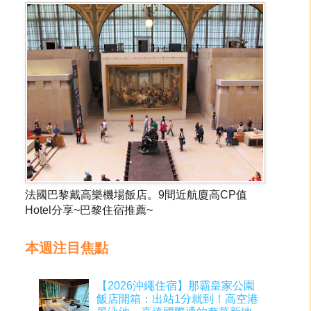
法國巴黎戴高樂機場飯店。9間近航廈高CP值
Hotel分享~巴黎住宿推薦~
本週注目焦點
【2026沖繩住宿】那霸皇家公園
飯店開箱：出站1分就到！高空港