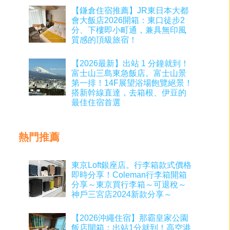
【鎌倉住宿推薦】JR東日本大都
會大飯店2026開箱：東口徒步2
分、下樓即小町通，兼具無印風
質感的頂級旅宿！
【2026最新】出站 1 分鐘就到！
富士山三島東急飯店。富士山景
第一排！14F展望浴場飽覽絕景！
搭新幹線直達，去箱根、伊豆的
最佳住宿首選
熱門推薦
東京Loft銀座店。行李箱款式價格
即時分享！Coleman行李箱開箱
分享～東京買行李箱～可退稅～
神戶三宮店2024新款分享～
【2026沖繩住宿】那霸皇家公園
飯店開箱：出站1分就到！高空港