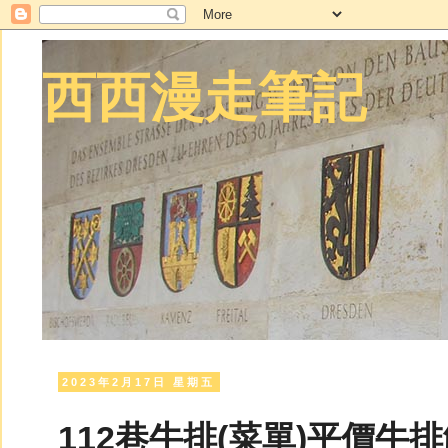
西西漫走筆記
2023年2月17日 星期五
112巷牛排(菜單)平價牛