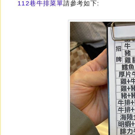
112巷牛排菜單
請參考如下: