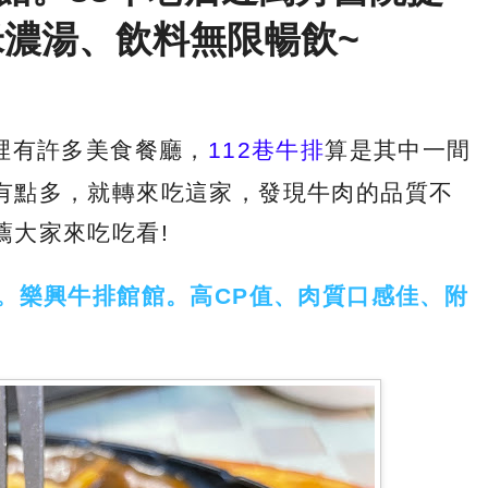
米濃湯、飲料無限暢飲~
裡有許多美食餐廳，
112巷牛排
算是其中一間
有點多，就轉來吃這家，發現牛肉的品質不
薦大家來吃吃看!
。樂興牛排館館。高CP值、肉質口感佳、附