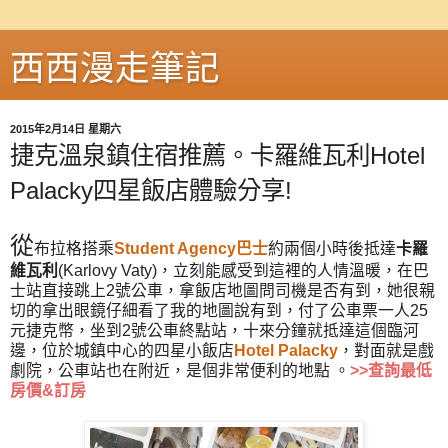
西西漫走筆記
2015年2月14日 星期六
捷克溫泉鎮住宿推薦。卡羅維瓦利Hotel
Palacky四星飯店體驗分享!
從
布拉格搭乘
Student Agency巴士
約兩個小時後抵達
卡羅
維瓦利
(Karlovy Vaty)，立刻能感受到這裡的人情溫暖，在巴
士站直接跳上2號公車，拿飯店地圖問司機是否有到，她很親
切的拿出眼鏡仔細看了我的地圖說有到，付了公車票一人25
元捷克幣，坐到2號公車終點站，十來分鐘就抵達這個臨河
邊，位於城鎮中心的四星小飯店
Hotel Palacky
，對面就是戲
劇院，公車站也在附近，是個非常便利的地點 。
>>
查詢最低
房價&訂房