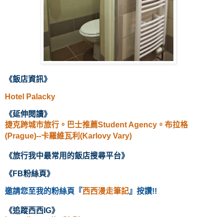
《飯店資訊
》
Hotel Palacky
《延伸閱讀
》
捷克跨城市旅行。巴士推薦Student Agency。布拉格
(Prague)--卡羅維瓦利(Karlovy Vary)
《
旅行我中最常用的飯店
搜尋
平台
》
《
FB粉絲頁
》
邀請您至我的粉絲頁
『
西西漫走筆記
』按讚!!
《
追蹤西西IG
》