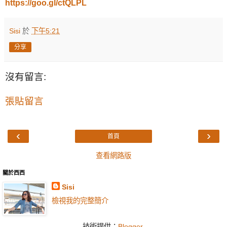
https://goo.gl/ctQLPL
Sisi
於
下午5:21
分享
沒有留言:
張貼留言
‹
›
首頁
查看網路版
關於西西
Sisi
檢視我的完整簡介
技術提供：
Blogger
.