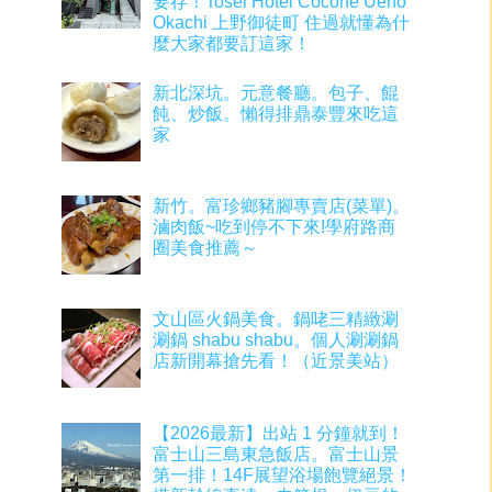
要存！Tosei Hotel Cocone Ueno
Okachi 上野御徒町 住過就懂為什
麼大家都要訂這家！
新北深坑。元意餐廳。包子、餛
飩、炒飯。懶得排鼎泰豐來吃這
家
新竹。富珍鄉豬腳專賣店(菜單)。
滷肉飯~吃到停不下來!學府路商
圈美食推薦～
文山區火鍋美食。鍋咾三精緻涮
涮鍋 shabu shabu。個人涮涮鍋
店新開幕搶先看！（近景美站）
【2026最新】出站 1 分鐘就到！
富士山三島東急飯店。富士山景
第一排！14F展望浴場飽覽絕景！