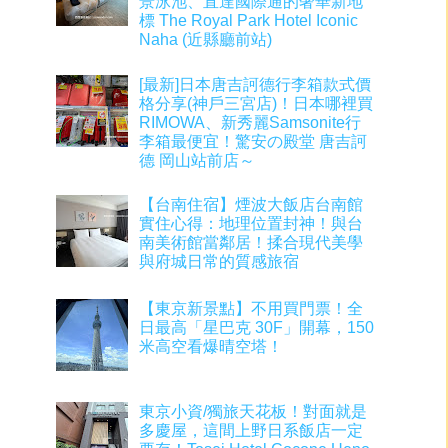
景泳池、直達國際通的奢華新地
標 The Royal Park Hotel Iconic
Naha (近縣廳前站)
[最新]日本唐吉訶德行李箱款式價
格分享(神戶三宮店)！日本哪裡買
RIMOWA、新秀麗Samsonite行
李箱最便宜！驚安の殿堂 唐吉訶
德 岡山站前店～
【台南住宿】煙波大飯店台南館
實住心得：地理位置封神！與台
南美術館當鄰居！揉合現代美學
與府城日常的質感旅宿
【東京新景點】不用買門票！全
日最高「星巴克 30F」開幕，150
米高空看爆晴空塔！
東京小資/獨旅天花板！對面就是
多慶屋，這間上野日系飯店一定