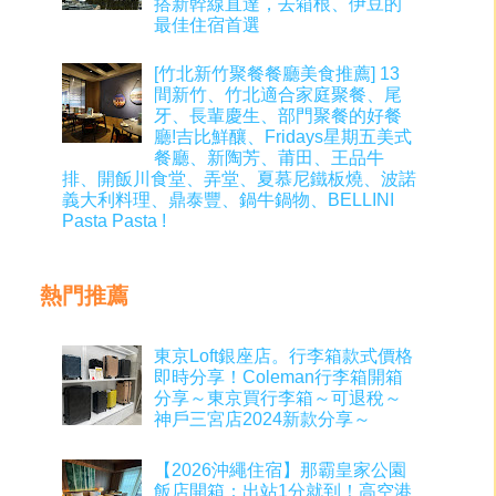
搭新幹線直達，去箱根、伊豆的
最佳住宿首選
[竹北新竹聚餐餐廳美食推薦] 13
間新竹、竹北適合家庭聚餐、尾
牙、長輩慶生、部門聚餐的好餐
廳!吉比鮮釀、Fridays星期五美式
餐廳、新陶芳、莆田、王品牛
排、開飯川食堂、弄堂、夏慕尼鐵板燒、波諾
義大利料理、鼎泰豐、鍋牛鍋物、BELLINI
Pasta Pasta !
熱門推薦
東京Loft銀座店。行李箱款式價格
即時分享！Coleman行李箱開箱
分享～東京買行李箱～可退稅～
神戶三宮店2024新款分享～
【2026沖繩住宿】那霸皇家公園
飯店開箱：出站1分就到！高空港