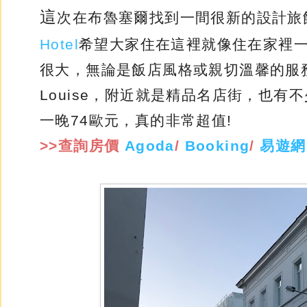
這
次在布魯塞爾找到一間很新的設計旅
Hotel
希望大家住在這裡就像住在家裡
很大，無論是飯店風格或親切溫馨的服
Louise，附近就是精品名店街，也
一晚74歐元，真的非常超值!
>>查詢房價
Agoda
/
Booking
/
易遊網