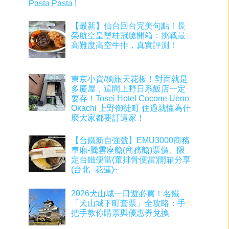
Pasta Pasta !
【最新】仙台回台完美句點！長
榮航空皇璽桂冠艙開箱：挑戰最
高難度高空牛排，真實評測！
東京小資/獨旅天花板！對面就是
多慶屋，這間上野日系飯店一定
要存！Tosei Hotel Cocone Ueno
Okachi 上野御徒町 住過就懂為什
麼大家都要訂這家！
【台鐵新自強號】EMU3000商務
車廂-騰雲座艙(商務艙)票價、限
定台鐵便當(葷排骨便當)開箱分享
(台北--花蓮)~
2026犬山城一日遊必買！名鐵
「犬山城下町套票」全攻略：手
把手教你購票與優惠券兌換