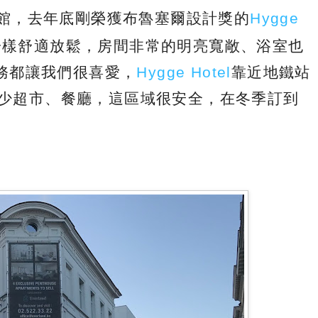
館，去年底剛榮獲布魯塞爾設計獎的
Hygge
一樣舒適放鬆，房間非常的明亮寬敞、浴室也
務都讓我們很喜愛，
Hygge Hotel
靠近地鐵站
有不少超市、餐廳，這區域很安全，在冬季訂到