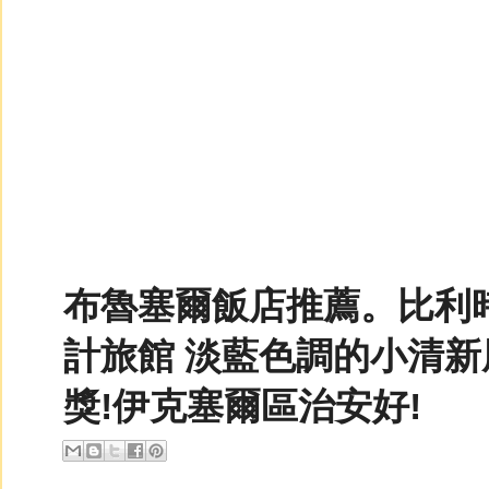
布魯塞爾飯店推薦。比利時住
計旅館 淡藍色調的小清新
獎!伊克塞爾區治安好!