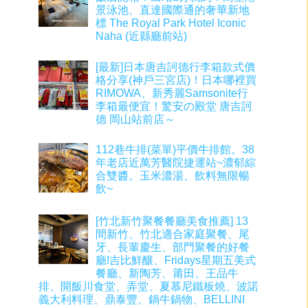
景泳池、直達國際通的奢華新地
標 The Royal Park Hotel Iconic
Naha (近縣廳前站)
[最新]日本唐吉訶德行李箱款式價
格分享(神戶三宮店)！日本哪裡買
RIMOWA、新秀麗Samsonite行
李箱最便宜！驚安の殿堂 唐吉訶
德 岡山站前店～
112巷牛排(菜單)平價牛排館。38
年老店近萬芳醫院捷運站~濃郁綜
合雙醬。玉米濃湯、飲料無限暢
飲~
[竹北新竹聚餐餐廳美食推薦] 13
間新竹、竹北適合家庭聚餐、尾
牙、長輩慶生、部門聚餐的好餐
廳!吉比鮮釀、Fridays星期五美式
餐廳、新陶芳、莆田、王品牛
排、開飯川食堂、弄堂、夏慕尼鐵板燒、波諾
義大利料理、鼎泰豐、鍋牛鍋物、BELLINI