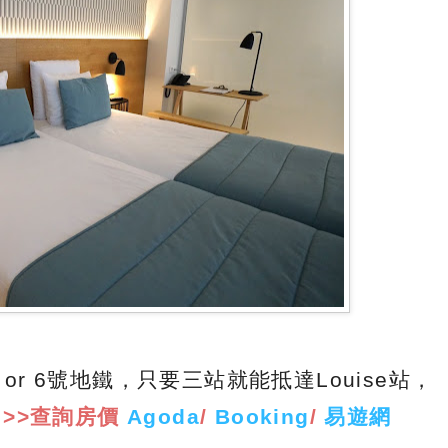
乘2 or 6號地鐵，只要三站就能抵達Louise站，
。
>>查詢房價
Agoda
/
Booking
/
易遊網