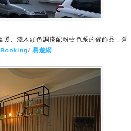
溫暖、淺木頭色調搭配粉藍色系的傢飾品，營
/
Booking
/
易遊網