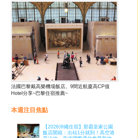
法國巴黎戴高樂機場飯店。9間近航廈高CP值
Hotel分享~巴黎住宿推薦~
本週注目焦點
【2026沖繩住宿】那霸皇家公園
飯店開箱：出站1分就到！高空港