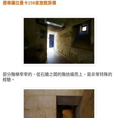
搜尋薩拉曼卡159家旅館房價
部分階梯窄窄的，從石牆之間的階拾級而上，是非常特殊的
經驗。