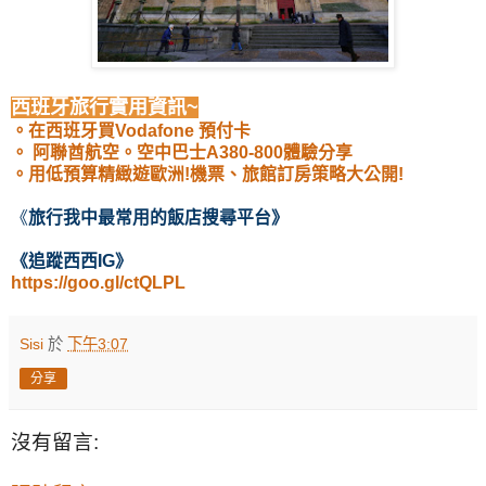
西班牙旅行實用資訊~
。在西班牙買Vodafone 預付卡
。 阿聯酋航空。空中巴士A380-800體驗分享
。用低預算精緻遊歐洲!機票、旅館訂房策略大公開!
《
旅行我中最常用的飯店
搜尋
平台
》
《
追蹤西西IG
》
https://goo.gl/ctQLPL
Sisi
於
下午3:07
分享
沒有留言: