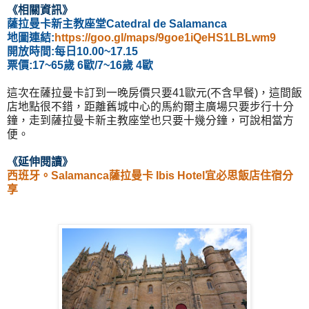
《相關資訊
》
薩拉曼卡新主教座堂Catedral de Salamanca
地圖連結:
https://goo.gl/maps/9goe1iQeHS1LBLwm9
開放時間:每日10.00~17.15
票價:17~65歲 6歐/7~16歲 4歐
這次在薩拉曼卡訂到一晚房價只要41歐元(不含早餐)，這間飯
店地點很不錯，距離舊城中心的馬約爾主廣場只要步行十分
鐘，走到薩拉曼卡新主教座堂也只要十幾分鐘，可說相當方
便。
《延伸閱讀
》
西班牙。Salamanca薩拉曼卡 Ibis Hotel宜必思飯店住宿分
享