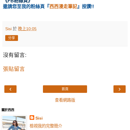
《
FB粉絲頁
》
邀請您至我的粉絲頁
『
西西漫走筆記
』按讚!!
Sisi
於
晚上10:05
分享
沒有留言:
張貼留言
‹
›
首頁
查看網路版
關於西西
Sisi
檢視我的完整簡介