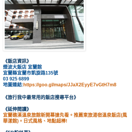
《飯店資訊
》
煙波大飯店 宜蘭館
宜蘭縣宜蘭市凱旋路135號
03 925 6899
地圖連結:
https://goo.gl/maps/JJaX2EyyE7vGtH7m8
《
旅行我中最常用的飯店
搜尋
平台
》
《延伸閱讀
》
宜蘭礁溪溫泉旅館新開幕搶先看。推薦東旅湯宿溫泉飯店(風
華漾館)。日式風格、地點超棒!