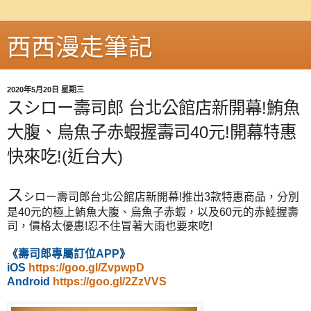
西西漫走筆記
2020年5月20日 星期三
スシロー壽司郎 台北公館店新開幕!鮪魚
大腹、烏魚子赤蝦握壽司40元!開幕特惠
快來吃!(近台大)
ス
シロー壽司郎台北公館店新開幕!推出3款特惠商品，分別
是40元的極上鮪魚大腹、烏魚子赤蝦，以及60元的赤鯥握壽
司，價格太優惠!忍不住冒著大雨也要來吃!
《
壽司郎專屬訂位APP
》
iOS
https://goo.gl/ZvpwpD
Android
https://goo.gl/2ZzVVS