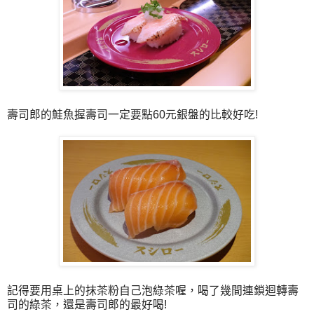
壽司郎的鮭魚握壽司一定要點60元銀盤的比較好吃!
記得要用桌上的抹茶粉自己泡綠茶喔，喝了幾間連鎖迴轉壽
司的綠茶，還是壽司郎的最好喝!