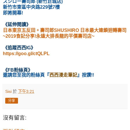
スシロー
壽司郎
(
新竹巨城店)
新竹市東區中央路229號7樓
即將開幕!
《延伸閱讀
》
日本東京五反田。壽司郎SHUSHIRO 日本最大連鎖迴轉壽司
~2019食記分享!永遠大排長龍的平價壽司店~
《
追蹤西西IG
》
https://goo.gl/ctQLPL
《
FB粉絲頁
》
邀請您至我的粉絲頁
『
西西漫走筆記
』按讚!!
Sisi
於
下午3:21
分享
沒有留言: