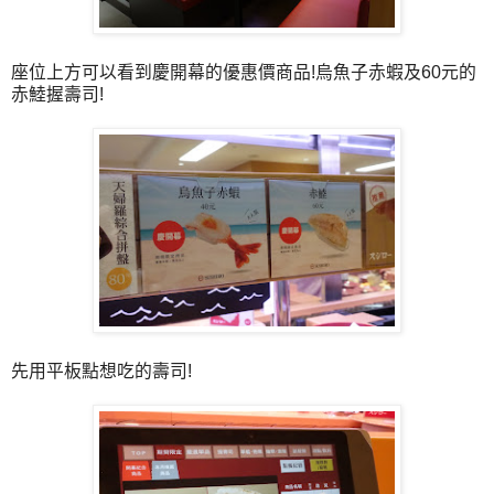
座位上方可以看到慶開幕的優惠價商品!烏魚子赤蝦及60元的
赤鯥握壽司!
先用平板點想吃的壽司!