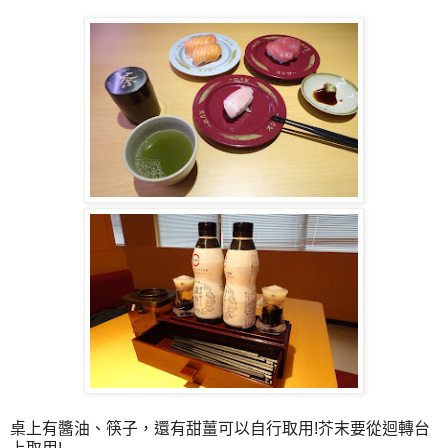
桌上有醬油、筷子，還有甜薑可以自行取用!芥末要從迴轉台