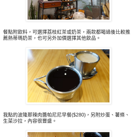
餐點附飲料，可選擇荔枝紅茶或奶茶，兩款都喝過後比較推
薦熱蒂瑪奶茶，也可另外加價選擇其他飲品。
我點的波隆那辣肉醬帕尼尼早餐($280)，另附炒蛋、薯條、
生菜沙拉，內容很豐盛。