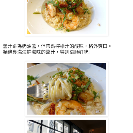
醬汁雖為奶油醬，但帶點檸檬汁的酸味，格外爽口。
麵條裹滿海鮮滋味的醬汁，特別滑順好吃!