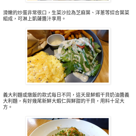
滑嫩的炒蛋非常很口，生菜沙拉為芝麻葉、洋蔥等綜合葉菜
組成，可淋上凱薩醬汁享用。
義大利麵或燉飯的款式每日不同，這天是鮮蝦干貝奶油醬義
大利麵，有好幾尾新鮮大蝦仁與鮮甜的干貝，用料十足大
方。