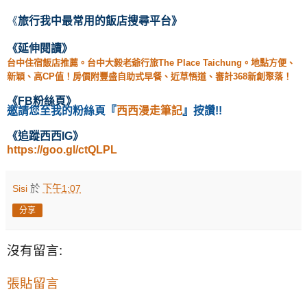
《
旅行我中最常用的飯店
搜尋
平台
》
《延伸閱讀
》
台中住宿飯店推薦。台中大毅老爺行旅The Place Taichung。地點方便、
新穎、高CP值！房價附豐盛自助式早餐、近草悟道、審計368新創聚落！
《
FB粉絲頁
》
邀請您至我的粉絲頁
『
西西漫走筆記
』按讚!!
《
追蹤西西IG
》
https://goo.gl/ctQLPL
Sisi
於
下午1:07
分享
沒有留言:
張貼留言