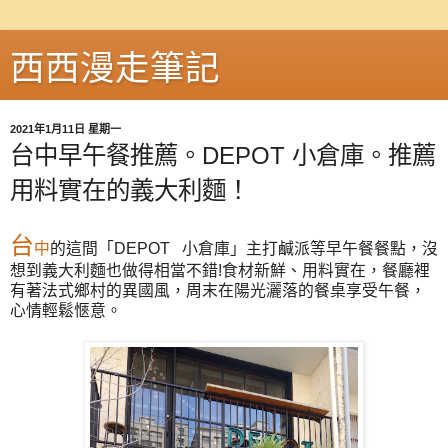
西西漫走筆記
2021年1月11日 星期一
台中早午餐推薦。DEPOT 小倉庫。推薦
用料實在的義大利麵！
台
中
的這間「
DEPOT
小倉庫
」主打鹹派等早午餐餐點，沒
想到義大利麵也做得相當不錯!食材新鮮、用料實在，餐廳裡
有著法式鄉村的異國風，周末在陽光灑落的餐桌享受午餐，
心情輕鬆愜意。