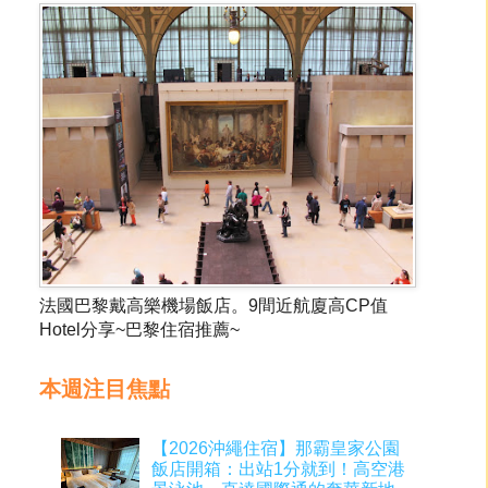
法國巴黎戴高樂機場飯店。9間近航廈高CP值
Hotel分享~巴黎住宿推薦~
本週注目焦點
【2026沖繩住宿】那霸皇家公園
飯店開箱：出站1分就到！高空港