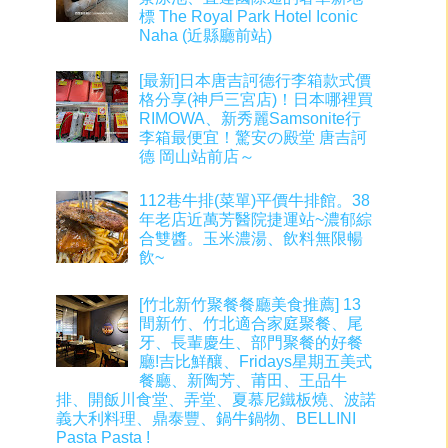
標 The Royal Park Hotel Iconic
Naha (近縣廳前站)
[最新]日本唐吉訶德行李箱款式價
格分享(神戶三宮店)！日本哪裡買
RIMOWA、新秀麗Samsonite行
李箱最便宜！驚安の殿堂 唐吉訶
德 岡山站前店～
112巷牛排(菜單)平價牛排館。38
年老店近萬芳醫院捷運站~濃郁綜
合雙醬。玉米濃湯、飲料無限暢
飲~
[竹北新竹聚餐餐廳美食推薦] 13
間新竹、竹北適合家庭聚餐、尾
牙、長輩慶生、部門聚餐的好餐
廳!吉比鮮釀、Fridays星期五美式
餐廳、新陶芳、莆田、王品牛
排、開飯川食堂、弄堂、夏慕尼鐵板燒、波諾
義大利料理、鼎泰豐、鍋牛鍋物、BELLINI
Pasta Pasta !