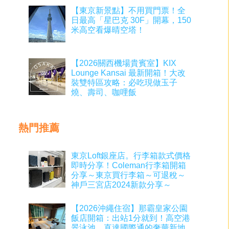
【東京新景點】不用買門票！全
日最高「星巴克 30F」開幕，150
米高空看爆晴空塔！
【2026關西機場貴賓室】KIX
Lounge Kansai 最新開箱！大改
裝雙特區攻略：必吃現做玉子
燒、壽司、咖哩飯
熱門推薦
東京Loft銀座店。行李箱款式價格
即時分享！Coleman行李箱開箱
分享～東京買行李箱～可退稅～
神戶三宮店2024新款分享～
【2026沖繩住宿】那霸皇家公園
飯店開箱：出站1分就到！高空港
景泳池、直達國際通的奢華新地