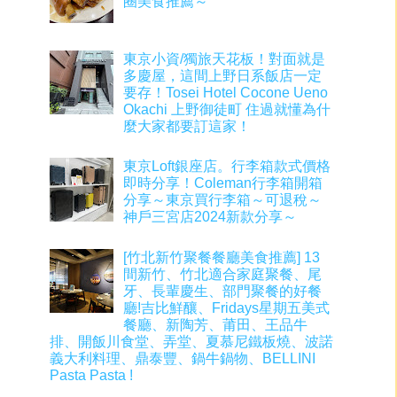
圈美食推薦～
東京小資/獨旅天花板！對面就是
多慶屋，這間上野日系飯店一定
要存！Tosei Hotel Cocone Ueno
Okachi 上野御徒町 住過就懂為什
麼大家都要訂這家！
東京Loft銀座店。行李箱款式價格
即時分享！Coleman行李箱開箱
分享～東京買行李箱～可退稅～
神戶三宮店2024新款分享～
[竹北新竹聚餐餐廳美食推薦] 13
間新竹、竹北適合家庭聚餐、尾
牙、長輩慶生、部門聚餐的好餐
廳!吉比鮮釀、Fridays星期五美式
餐廳、新陶芳、莆田、王品牛
排、開飯川食堂、弄堂、夏慕尼鐵板燒、波諾
義大利料理、鼎泰豐、鍋牛鍋物、BELLINI
Pasta Pasta !