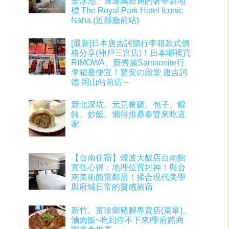
景泳池、直達國際通的奢華新地
標 The Royal Park Hotel Iconic
Naha (近縣廳前站)
[最新]日本唐吉訶德行李箱款式價
格分享(神戶三宮店)！日本哪裡買
RIMOWA、新秀麗Samsonite行
李箱最便宜！驚安の殿堂 唐吉訶
德 岡山站前店～
新北深坑。元意餐廳。包子、餛
飩、炒飯。懶得排鼎泰豐來吃這
家
【台南住宿】煙波大飯店台南館
實住心得：地理位置封神！與台
南美術館當鄰居！揉合現代美學
與府城日常的質感旅宿
新竹。富珍鄉豬腳專賣店(菜單)。
滷肉飯~吃到停不下來!學府路商