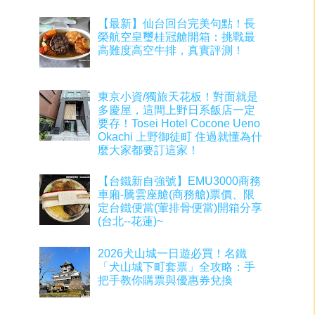
【最新】仙台回台完美句點！長
榮航空皇璽桂冠艙開箱：挑戰最
高難度高空牛排，真實評測！
東京小資/獨旅天花板！對面就是
多慶屋，這間上野日系飯店一定
要存！Tosei Hotel Cocone Ueno
Okachi 上野御徒町 住過就懂為什
麼大家都要訂這家！
【台鐵新自強號】EMU3000商務
車廂-騰雲座艙(商務艙)票價、限
定台鐵便當(葷排骨便當)開箱分享
(台北--花蓮)~
2026犬山城一日遊必買！名鐵
「犬山城下町套票」全攻略：手
把手教你購票與優惠券兌換