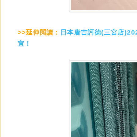
>>延伸閱讀：
日本唐吉訶德(三宮店)2
宜！