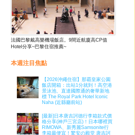
法國巴黎戴高樂機場飯店。9間近航廈高CP值
Hotel分享~巴黎住宿推薦~
本週注目焦點
【2026沖繩住宿】那霸皇家公園
飯店開箱：出站1分就到！高空港
景泳池、直達國際通的奢華新地
標 The Royal Park Hotel Iconic
Naha (近縣廳前站)
[最新]日本唐吉訶德行李箱款式價
格分享(神戶三宮店)！日本哪裡買
RIMOWA、新秀麗Samsonite行
李箱最便宜！驚安の殿堂 唐吉訶