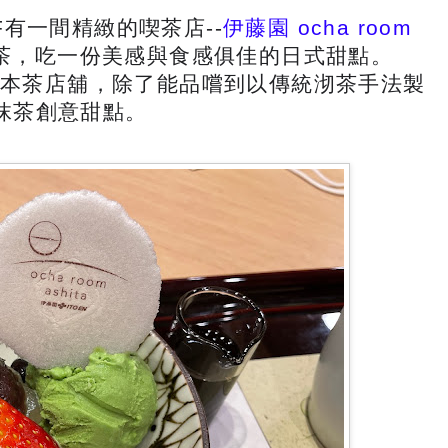
10F有一間精緻的喫茶店--
伊藤園 ocha room
茶，吃一份美感與食感俱佳的日式甜點。
新型態日本茶店舖，除了能品嚐到以傳統沏茶手法製
抹茶創意甜點。