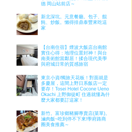
德 岡山站前店～
新北深坑。元意餐廳。包子、餛
飩、炒飯。懶得排鼎泰豐來吃這
家
【台南住宿】煙波大飯店台南館
實住心得：地理位置封神！與台
南美術館當鄰居！揉合現代美學
與府城日常的質感旅宿
東京小資/獨旅天花板！對面就是
多慶屋，這間上野日系飯店一定
要存！Tosei Hotel Cocone Ueno
Okachi 上野御徒町 住過就懂為什
麼大家都要訂這家！
新竹。富珍鄉豬腳專賣店(菜單)。
滷肉飯~吃到停不下來!學府路商
圈美食推薦～