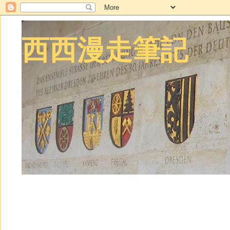
西西漫走筆記