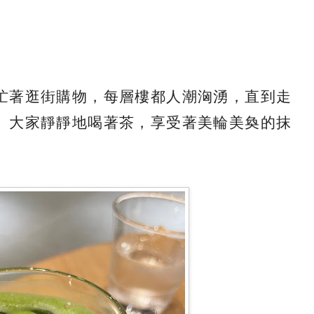
忙著逛街購物，每層樓都人潮洶湧，直到走
、大家靜靜地喝著茶，享受著美輪美奐的抹