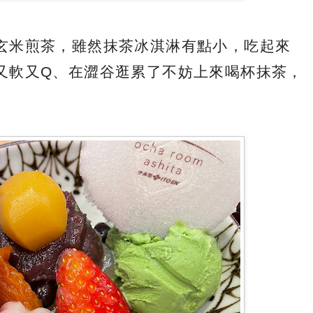
玄米煎茶，雖然抹茶冰淇淋有點小，吃起來
又軟又Q、在澀谷逛累了不妨上來喝杯抹茶，