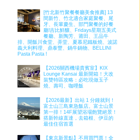
[竹北新竹聚餐餐廳美食推薦] 13
間新竹、竹北適合家庭聚餐、尾
牙、長輩慶生、部門聚餐的好餐
廳!吉比鮮釀、Fridays星期五美式
餐廳、新陶芳、莆田、王品牛
排、開飯川食堂、弄堂、夏慕尼鐵板燒、波諾
義大利料理、鼎泰豐、鍋牛鍋物、BELLINI
Pasta Pasta !
【2026關西機場貴賓室】KIX
Lounge Kansai 最新開箱！大改
裝雙特區攻略：必吃現做玉子
燒、壽司、咖哩飯
【2026最新】出站 1 分鐘就到！
富士山三島東急飯店。富士山景
第一排！14F展望浴場飽覽絕景！
搭新幹線直達，去箱根、伊豆的
最佳住宿首選
【東京新景點】不用買門票！全