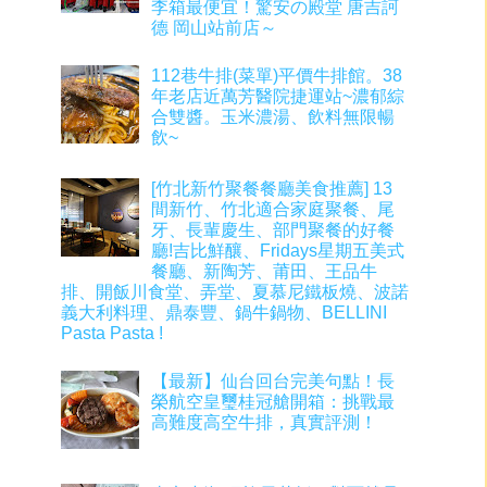
李箱最便宜！驚安の殿堂 唐吉訶
德 岡山站前店～
112巷牛排(菜單)平價牛排館。38
年老店近萬芳醫院捷運站~濃郁綜
合雙醬。玉米濃湯、飲料無限暢
飲~
[竹北新竹聚餐餐廳美食推薦] 13
間新竹、竹北適合家庭聚餐、尾
牙、長輩慶生、部門聚餐的好餐
廳!吉比鮮釀、Fridays星期五美式
餐廳、新陶芳、莆田、王品牛
排、開飯川食堂、弄堂、夏慕尼鐵板燒、波諾
義大利料理、鼎泰豐、鍋牛鍋物、BELLINI
Pasta Pasta !
【最新】仙台回台完美句點！長
榮航空皇璽桂冠艙開箱：挑戰最
高難度高空牛排，真實評測！