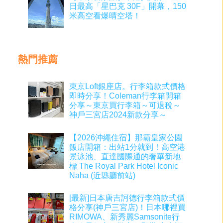
日最高「星巴克 30F」開幕，150
米高空看爆晴空塔！
熱門推薦
東京Loft銀座店。行李箱款式價格
即時分享！Coleman行李箱開箱
分享～東京買行李箱～可退稅～
神戶三宮店2024新款分享～
【2026沖繩住宿】那霸皇家公園
飯店開箱：出站1分就到！高空港
景泳池、直達國際通的奢華新地
標 The Royal Park Hotel Iconic
Naha (近縣廳前站)
[最新]日本唐吉訶德行李箱款式價
格分享(神戶三宮店)！日本哪裡買
RIMOWA、新秀麗Samsonite行