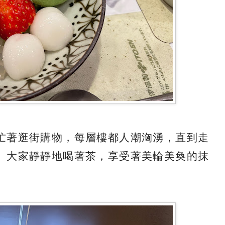
忙著逛街購物，每層樓都人潮洶湧，直到走
、大家靜靜地喝著茶，享受著美輪美奐的抹