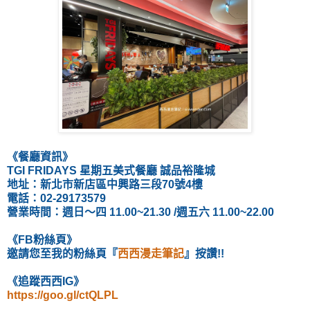
《餐廳資訊》
TGI FRIDAYS 星期五美式餐廳 誠品裕隆城
地址：
新北市新店區中興路三段70號4樓
電話：
02-29173579
營業時間：週日～四 11.00~21.30 /週五六 11.00~22.00
《FB粉絲頁》
邀請您至我的粉絲頁『
西西漫走筆記
』按讚!!
《追蹤西西IG》
https://goo.gl/ctQLPL