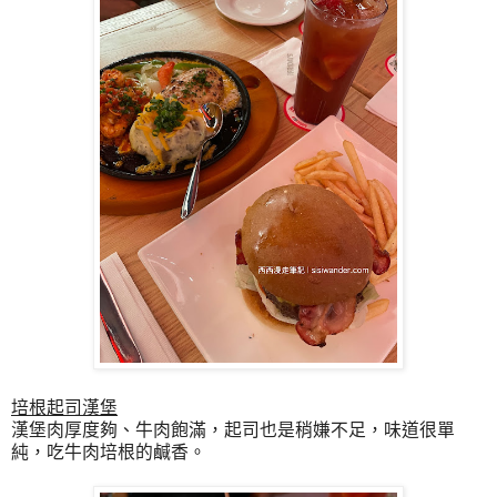
培根起司漢堡
漢堡肉厚度夠、牛肉飽滿，起司也是稍嫌不足，味道很單
純，吃牛肉培根的鹹香。