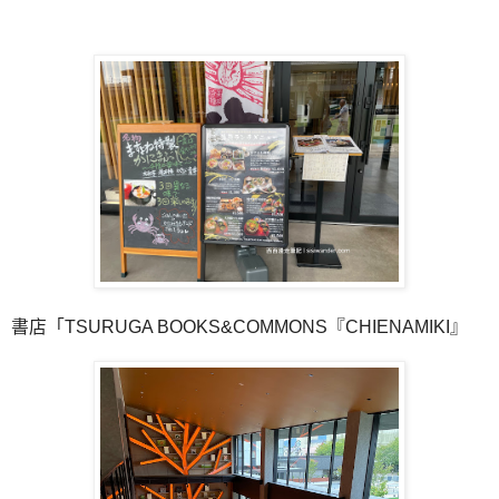
書店「TSURUGA BOOKS&COMMONS『CHIENAMIKI』