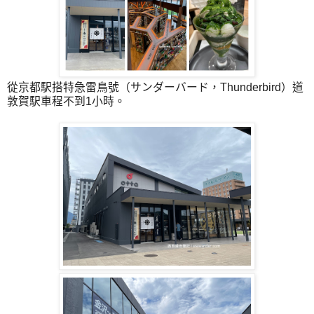
從京都駅搭特急雷鳥號（サンダーバード，Thunderbird）道
敦賀駅車程不到1小時。