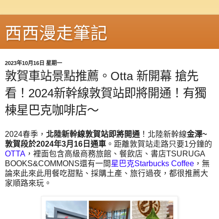
西西漫走筆記
2023年10月16日 星期一
敦賀車站景點推薦。Otta 新開幕 搶先
看！2024新幹線敦賀站即將開通！有獨
棟星巴克咖啡店～
2024春季，
北陸新幹線敦賀站即將開通
！北陸新幹線
金澤~
敦賀段於2024年3月16日通車
。距離敦賀站走路只要1分鐘的
OTTA
，裡面包含高級商務旅館、餐飲店、書店TSURUGA
BOOKS&COMMONS還有一間
星巴克Starbucks Coffee
，無
論來此來此用餐吃甜點、採購土產、旅行過夜，都很推薦大
家順路來玩。