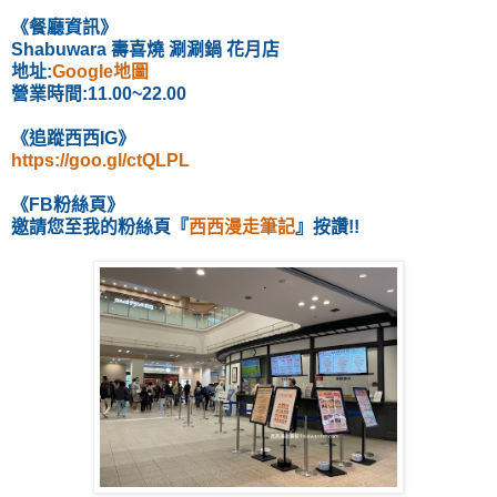
《餐廳資訊
》
Shabuwara 壽喜燒 涮涮鍋 花月店
地址:
Google地圖
營業時間:11.00~22.00
《追蹤西西IG》
https://goo.gl/ctQLPL
《FB粉絲頁》
邀請您至我的粉絲頁『
西西漫走筆記
』按讚!!