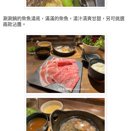
涮涮鍋的柴魚湯底，滿滿的柴魚，湯汁清爽甘甜，另可挑選
兩款沾醬。