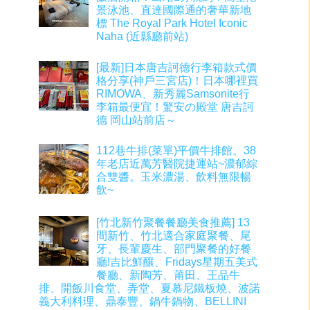
景泳池、直達國際通的奢華新地
標 The Royal Park Hotel Iconic
Naha (近縣廳前站)
[最新]日本唐吉訶德行李箱款式價
格分享(神戶三宮店)！日本哪裡買
RIMOWA、新秀麗Samsonite行
李箱最便宜！驚安の殿堂 唐吉訶
德 岡山站前店～
112巷牛排(菜單)平價牛排館。38
年老店近萬芳醫院捷運站~濃郁綜
合雙醬。玉米濃湯、飲料無限暢
飲~
[竹北新竹聚餐餐廳美食推薦] 13
間新竹、竹北適合家庭聚餐、尾
牙、長輩慶生、部門聚餐的好餐
廳!吉比鮮釀、Fridays星期五美式
餐廳、新陶芳、莆田、王品牛
排、開飯川食堂、弄堂、夏慕尼鐵板燒、波諾
義大利料理、鼎泰豐、鍋牛鍋物、BELLINI