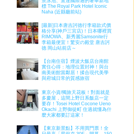
景泳池、直達國際通的奢華新地
標 The Royal Park Hotel Iconic
Naha (近縣廳前站)
[最新]日本唐吉訶德行李箱款式價
格分享(神戶三宮店)！日本哪裡買
RIMOWA、新秀麗Samsonite行
李箱最便宜！驚安の殿堂 唐吉訶
德 岡山站前店～
【台南住宿】煙波大飯店台南館
實住心得：地理位置封神！與台
南美術館當鄰居！揉合現代美學
與府城日常的質感旅宿
東京小資/獨旅天花板！對面就是
多慶屋，這間上野日系飯店一定
要存！Tosei Hotel Cocone Ueno
Okachi 上野御徒町 住過就懂為什
麼大家都要訂這家！
【東京新景點】不用買門票！全
日最高「星巴克 30F」開幕，150