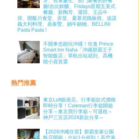
牙、長輩慶生、部門聚餐的好餐
廳!吉比鮮釀、Fridays星期五美式
餐廳、新陶芳、莆田、王品牛
排、開飯川食堂、弄堂、夏慕尼鐵板燒、波諾
義大利料理、鼎泰豐、鍋牛鍋物、BELLINI
Pasta Pasta !
不開車也能玩沖繩！住進 Prince
Smart Inn Naha「沖繩那霸王子
智能飯店」單軌出站就到、高機
能小資首選
熱門推薦
東京Loft銀座店。行李箱款式價格
即時分享！Coleman行李箱開箱
分享～東京買行李箱～可退稅～
神戶三宮店2024新款分享～
【2026沖繩住宿】那霸皇家公園
飯店開箱：出站1分就到！高空港