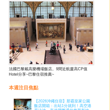
法國巴黎戴高樂機場飯店。9間近航廈高CP值
Hotel分享~巴黎住宿推薦~
本週注目焦點
【2026沖繩住宿】那霸皇家公園
飯店開箱：出站1分就到！高空港