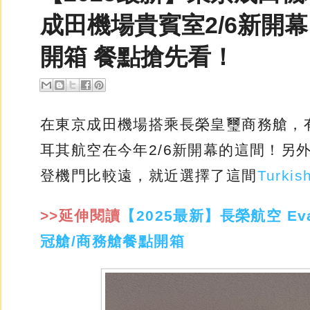
成田機場貴賓室2/6新開幕！Tur
開箱 餐點搶先看！
在東京成田機場搭乘長榮皇璽商務艙，
耳其航空在今年2/6新開幕的這間！另
登機門比較遠，就近選擇了這間
Turkis
>>
延伸閱讀
【2025最新】長榮航空 Eva
冠艙/商務艙餐點開箱