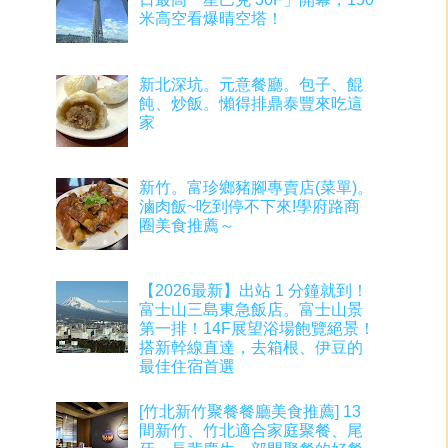
米高空看爆晴空塔！
新北深坑。元意餐廳。包子、餛
飩、炒飯。懶得排鼎泰豐來吃這
家
新竹。富珍鄉豬腳專賣店(菜單)。
滷肉飯~吃到停不下來!學府路商
圈美食推薦～
【2026最新】出站 1 分鐘就到！
富士山三島東急飯店。富士山景
第一排！14F展望浴場飽覽絕景！
搭新幹線直達，去箱根、伊豆的
最佳住宿首選
[竹北新竹聚餐餐廳美食推薦] 13
間新竹、竹北適合家庭聚餐、尾