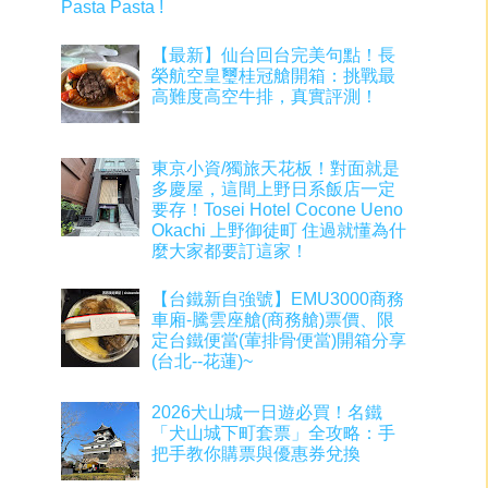
Pasta Pasta !
【最新】仙台回台完美句點！長
榮航空皇璽桂冠艙開箱：挑戰最
高難度高空牛排，真實評測！
東京小資/獨旅天花板！對面就是
多慶屋，這間上野日系飯店一定
要存！Tosei Hotel Cocone Ueno
Okachi 上野御徒町 住過就懂為什
麼大家都要訂這家！
【台鐵新自強號】EMU3000商務
車廂-騰雲座艙(商務艙)票價、限
定台鐵便當(葷排骨便當)開箱分享
(台北--花蓮)~
2026犬山城一日遊必買！名鐵
「犬山城下町套票」全攻略：手
把手教你購票與優惠券兌換