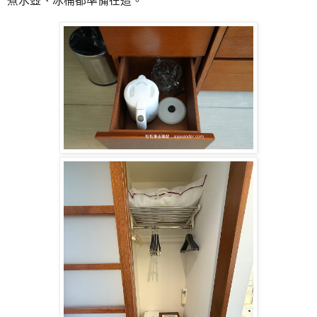
煮水壺、冰桶都準備在這。