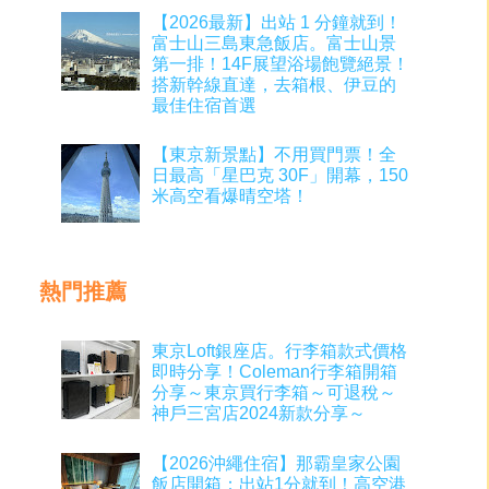
【2026最新】出站 1 分鐘就到！
富士山三島東急飯店。富士山景
第一排！14F展望浴場飽覽絕景！
搭新幹線直達，去箱根、伊豆的
最佳住宿首選
【東京新景點】不用買門票！全
日最高「星巴克 30F」開幕，150
米高空看爆晴空塔！
熱門推薦
東京Loft銀座店。行李箱款式價格
即時分享！Coleman行李箱開箱
分享～東京買行李箱～可退稅～
神戶三宮店2024新款分享～
【2026沖繩住宿】那霸皇家公園
飯店開箱：出站1分就到！高空港