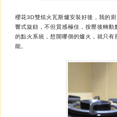
櫻花3D雙炫火瓦斯爐安裝好後，我的
響式旋鈕，不但質感極佳，按壓後轉動
的點火系統，想開哪側的爐火，就只有
能。