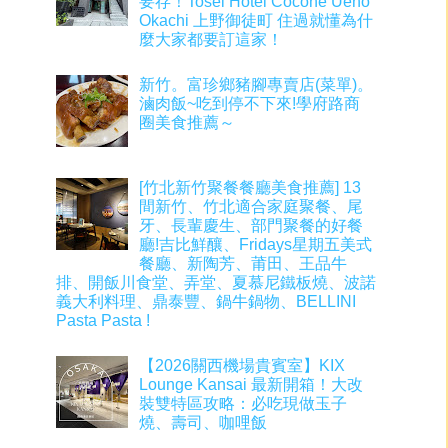
要存！Tosei Hotel Cocone Ueno
Okachi 上野御徒町 住過就懂為什
麼大家都要訂這家！
新竹。富珍鄉豬腳專賣店(菜單)。
滷肉飯~吃到停不下來!學府路商
圈美食推薦～
[竹北新竹聚餐餐廳美食推薦] 13
間新竹、竹北適合家庭聚餐、尾
牙、長輩慶生、部門聚餐的好餐
廳!吉比鮮釀、Fridays星期五美式
餐廳、新陶芳、莆田、王品牛
排、開飯川食堂、弄堂、夏慕尼鐵板燒、波諾
義大利料理、鼎泰豐、鍋牛鍋物、BELLINI
Pasta Pasta !
【2026關西機場貴賓室】KIX
Lounge Kansai 最新開箱！大改
裝雙特區攻略：必吃現做玉子
燒、壽司、咖哩飯