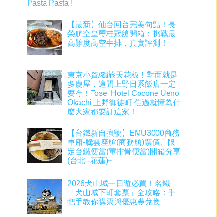
Pasta Pasta !
【最新】仙台回台完美句點！長
榮航空皇璽桂冠艙開箱：挑戰最
高難度高空牛排，真實評測！
東京小資/獨旅天花板！對面就是
多慶屋，這間上野日系飯店一定
要存！Tosei Hotel Cocone Ueno
Okachi 上野御徒町 住過就懂為什
麼大家都要訂這家！
【台鐵新自強號】EMU3000商務
車廂-騰雲座艙(商務艙)票價、限
定台鐵便當(葷排骨便當)開箱分享
(台北--花蓮)~
2026犬山城一日遊必買！名鐵
「犬山城下町套票」全攻略：手
把手教你購票與優惠券兌換