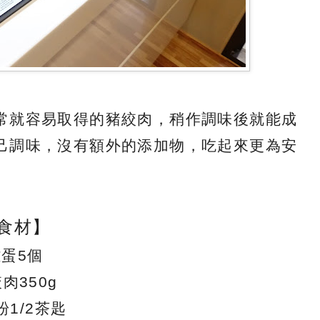
常就容易取得的豬絞肉，稍作調味後就能成
己調味，沒有額外的添加物，吃起來更為安
食材】
雞蛋5個
肉350g
粉1/2茶匙