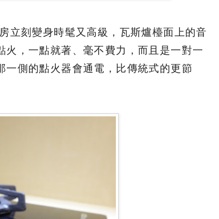
廚房立刻變身時髦又高級，瓦斯爐檯面上的音
點火，一點就著、毫不費力，而且是一對一
那一側的點火器會通電，比傳統式的更節