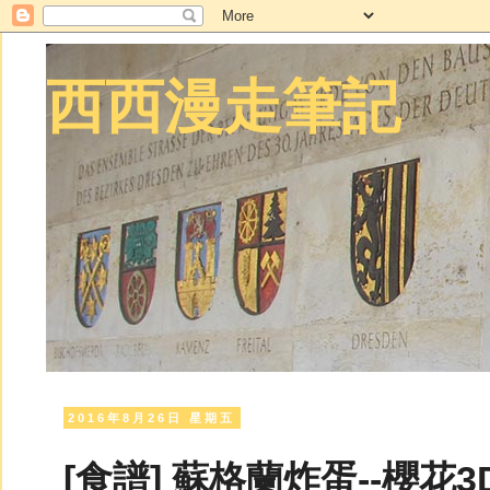
西西漫走筆記
2016年8月26日 星期五
[食譜] 蘇格蘭炸蛋--櫻