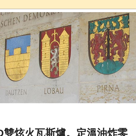
花3D雙炫火瓦斯爐。定溫油炸零