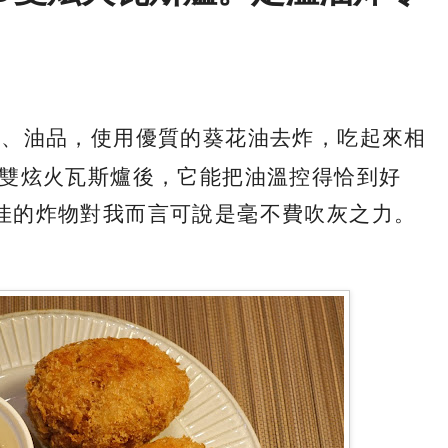
材、油品，使用優質的葵花油去炸，吃起來相
D雙炫火瓦斯爐後，它能把油溫控得恰到好
佳的炸物對我而言可說是毫不費吹灰之力。