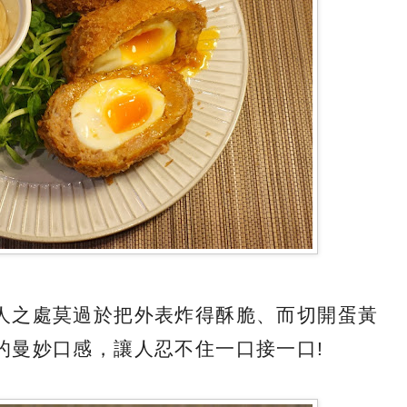
人之處莫過於把外表炸得酥脆、而切開蛋黃
的曼妙口感，讓人忍不住一口接一口!