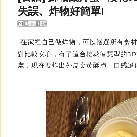
失誤、炸物好簡單!
在
家裡自己做炸物，可以嚴選所有食
對比較安心，有了這台
櫻花智慧型的3
處，現在要炸出外皮金黃酥脆、口感絕