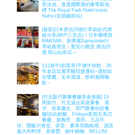
景泳池、直達國際通的奢華新地
標 The Royal Park Hotel Iconic
Naha (近縣廳前站)
[最新]日本唐吉訶德行李箱款式價
格分享(神戶三宮店)！日本哪裡買
RIMOWA、新秀麗Samsonite行
李箱最便宜！驚安の殿堂 唐吉訶
德 岡山站前店～
112巷牛排(菜單)平價牛排館。38
年老店近萬芳醫院捷運站~濃郁綜
合雙醬。玉米濃湯、飲料無限暢
飲~
[竹北新竹聚餐餐廳美食推薦] 13
間新竹、竹北適合家庭聚餐、尾
牙、長輩慶生、部門聚餐的好餐
廳!吉比鮮釀、Fridays星期五美式
餐廳、新陶芳、莆田、王品牛
排、開飯川食堂、弄堂、夏慕尼鐵板燒、波諾
義大利料理、鼎泰豐、鍋牛鍋物、BELLINI