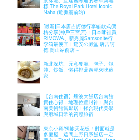
景泳池、直達國際通的奢華新地
標 The Royal Park Hotel Iconic
Naha (近縣廳前站)
[最新]日本唐吉訶德行李箱款式價
格分享(神戶三宮店)！日本哪裡買
RIMOWA、新秀麗Samsonite行
李箱最便宜！驚安の殿堂 唐吉訶
德 岡山站前店～
新北深坑。元意餐廳。包子、餛
飩、炒飯。懶得排鼎泰豐來吃這
家
【台南住宿】煙波大飯店台南館
實住心得：地理位置封神！與台
南美術館當鄰居！揉合現代美學
與府城日常的質感旅宿
東京小資/獨旅天花板！對面就是
多慶屋，這間上野日系飯店一定