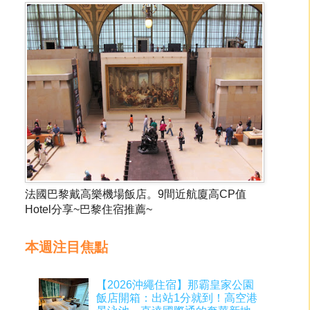
法國巴黎戴高樂機場飯店。9間近航廈高CP值
Hotel分享~巴黎住宿推薦~
本週注目焦點
【2026沖繩住宿】那霸皇家公園
飯店開箱：出站1分就到！高空港