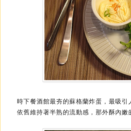
時下餐酒館最夯的蘇格蘭炸蛋，最吸引
依舊維持著半熟的流動感，那外酥內嫩