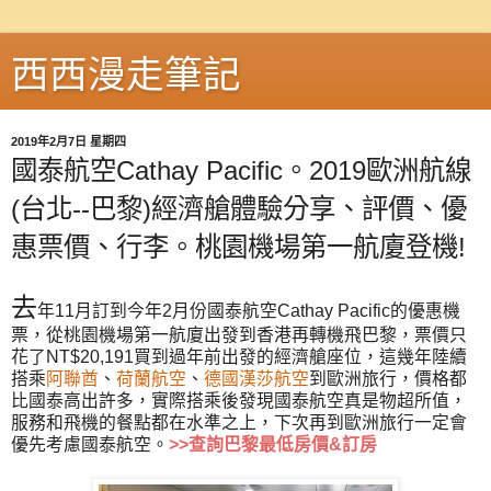
西西漫走筆記
2019年2月7日 星期四
國泰航空Cathay Pacific。2019歐洲航線
(台北--巴黎)經濟艙體驗分享、評價、優
惠票價、行李。桃園機場第一航廈登機!
去
年11月訂到今年2月份國泰航空Cathay Pacific的優惠機
票，從桃園機場第一航廈出發到香港再轉機飛巴黎，票價只
花了NT$20,191買到過年前出發的經濟艙座位，這幾年陸續
搭乘
阿聯酋
、
荷蘭航空
、
德國漢莎航空
到歐洲旅行，價格都
比國泰高出許多，實際搭乘後發現國泰航空真是物超所值，
服務和飛機的餐點都在水準之上，下次再到歐洲旅行一定會
優先考慮國泰航空。
>>
查詢巴黎最低房價&訂房