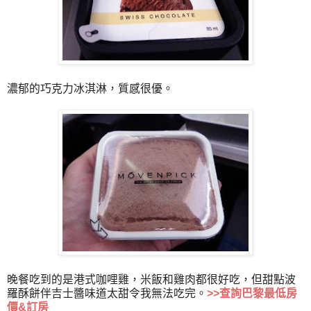
濃郁的巧克力冰淇淋，質感很優。
晚餐吃到的是港式咖哩雞，米飯和雞肉都很好吃，但甜點波
羅酥餅伴吉士醬味道太甜令我無法吃完。
>>
查詢巴黎最低房
價&訂房