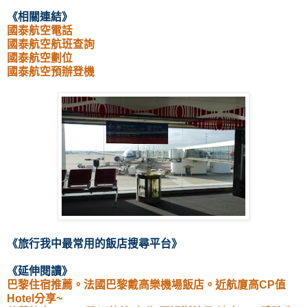
《相關連結
》
國泰航空電話
國泰航空航班查詢
國泰航空劃位
國泰航空預辦登機
《
旅行我中最常用的飯店
搜尋
平台
》
《延伸閱讀
》
巴黎住宿推薦。法國巴黎戴高樂機場飯店。近航廈高CP值
Hotel分享~