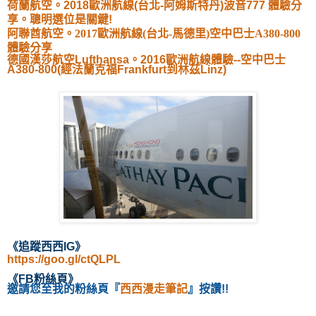
荷蘭航空。2018歐洲航線(台北-阿姆斯特丹)波音777 體驗分
享。聰明選位是關鍵!
阿聯酋航空。2017歐洲航線(台北-馬德里)空中巴士A380-800
體驗分享
德國漢莎航空Lufthansa。2016歐洲航線體驗--空中巴士
A380-800(經法蘭克福Frankfurt到林茲Linz)
《
追蹤西西IG
》
https://goo.gl/ctQLPL
《
FB粉絲頁
》
邀請您至我的粉絲頁
『
西西漫走筆記
』按讚!!