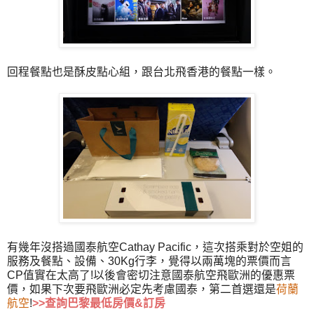
回程餐點也是酥皮點心組，跟台北飛香港的餐點一樣。
有幾年沒搭過國泰航空Cathay Pacific，這次搭乘對於空姐的
服務及餐點、設備、30Kg行李，覺得以兩萬塊的票價而言
CP值實在太高了!以後會密切注意國泰航空飛歐洲的優惠票
價，如果下次要飛歐洲必定先考慮國泰，第二首選還是
荷蘭
航空
!
>>
查詢巴黎最低房價&訂房