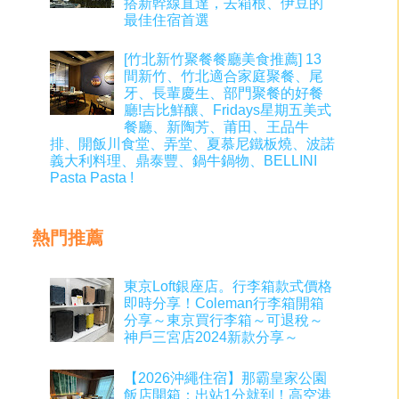
搭新幹線直達，去箱根、伊豆的
最佳住宿首選
[竹北新竹聚餐餐廳美食推薦] 13
間新竹、竹北適合家庭聚餐、尾
牙、長輩慶生、部門聚餐的好餐
廳!吉比鮮釀、Fridays星期五美式
餐廳、新陶芳、莆田、王品牛
排、開飯川食堂、弄堂、夏慕尼鐵板燒、波諾
義大利料理、鼎泰豐、鍋牛鍋物、BELLINI
Pasta Pasta !
熱門推薦
東京Loft銀座店。行李箱款式價格
即時分享！Coleman行李箱開箱
分享～東京買行李箱～可退稅～
神戶三宮店2024新款分享～
【2026沖繩住宿】那霸皇家公園
飯店開箱：出站1分就到！高空港