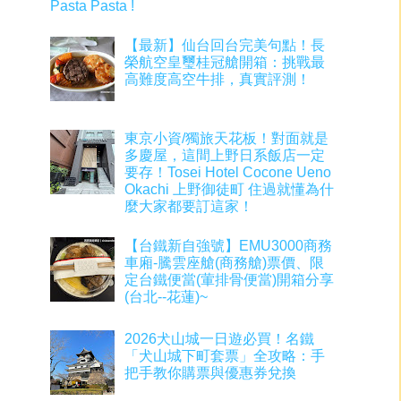
Pasta Pasta !
【最新】仙台回台完美句點！長
榮航空皇璽桂冠艙開箱：挑戰最
高難度高空牛排，真實評測！
東京小資/獨旅天花板！對面就是
多慶屋，這間上野日系飯店一定
要存！Tosei Hotel Cocone Ueno
Okachi 上野御徒町 住過就懂為什
麼大家都要訂這家！
【台鐵新自強號】EMU3000商務
車廂-騰雲座艙(商務艙)票價、限
定台鐵便當(葷排骨便當)開箱分享
(台北--花蓮)~
2026犬山城一日遊必買！名鐵
「犬山城下町套票」全攻略：手
把手教你購票與優惠券兌換