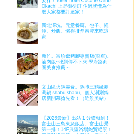
要存！Tosei Hotel Cocone Ueno
Okachi 上野御徒町 住過就懂為什
麼大家都要訂這家！
新北深坑。元意餐廳。包子、餛
飩、炒飯。懶得排鼎泰豐來吃這
家
新竹。富珍鄉豬腳專賣店(菜單)。
滷肉飯~吃到停不下來!學府路商
圈美食推薦～
文山區火鍋美食。鍋咾三精緻涮
涮鍋 shabu shabu。個人涮涮鍋
店新開幕搶先看！（近景美站）
【2026最新】出站 1 分鐘就到！
富士山三島東急飯店。富士山景
第一排！14F展望浴場飽覽絕景！