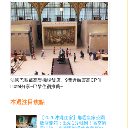
法國巴黎戴高樂機場飯店。9間近航廈高CP值
Hotel分享~巴黎住宿推薦~
本週注目焦點
【2026沖繩住宿】那霸皇家公園
飯店開箱：出站1分就到！高空港