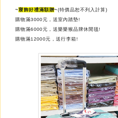
~
寢飾好禮滿額贈
~
(特價品恕不列入計算)
購物滿3000元，送室內踏墊!
購物滿6000元，送樂樂猴品牌休閒毯!
購物滿12000元，送行李箱!