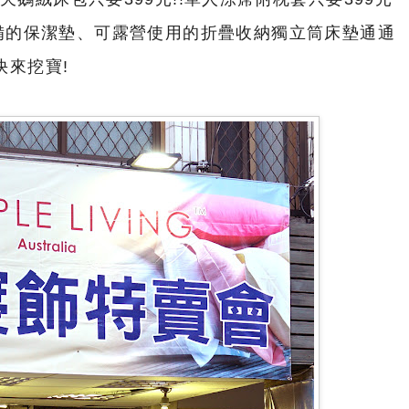
必備的保潔墊、可露營使用的折疊收納獨立筒床墊通通
快來挖寶!