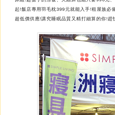
起!飯店專用羽毛枕399元就能入手!租屋族
超低價供應!講究睡眠品質又精打細算的你!趕