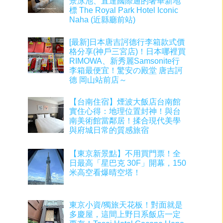
景泳池、直達國際通的奢華新地
標 The Royal Park Hotel Iconic
Naha (近縣廳前站)
[最新]日本唐吉訶德行李箱款式價
格分享(神戶三宮店)！日本哪裡買
RIMOWA、新秀麗Samsonite行
李箱最便宜！驚安の殿堂 唐吉訶
德 岡山站前店～
【台南住宿】煙波大飯店台南館
實住心得：地理位置封神！與台
南美術館當鄰居！揉合現代美學
與府城日常的質感旅宿
【東京新景點】不用買門票！全
日最高「星巴克 30F」開幕，150
米高空看爆晴空塔！
東京小資/獨旅天花板！對面就是
多慶屋，這間上野日系飯店一定