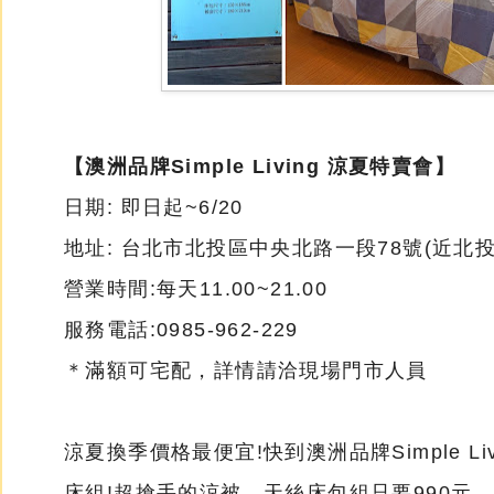
【澳洲品牌Simple Living 涼夏特賣會】
日期: 即日起~6/20
地址: 台北市北投區中央北路一段78號(近北
營業時間:每天11.00~21.00
服務電話:0985-962-229
＊滿額可宅配，詳情請洽現場門市人員
涼夏換季價格最便宜!快到澳洲品牌Simple 
床組!超搶手的涼被、天絲床包組只要990元、