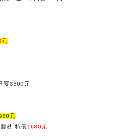
0元
只要3500元
980元
乳膠枕 特價
1680元