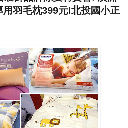
!飯店專用羽毛枕399元!北投國小正