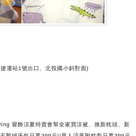
投捷運站1號出口、北投國小斜對面)
Living 寢飾涼夏特賣會幫全家買涼被、換新枕頭、新
天鵝絨床包只要399元!!單人涼蓆附枕套只要399元