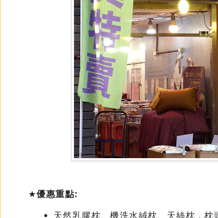
★
優惠重點:
天然乳膠枕、機洗水絨枕、天絲枕，枕頭