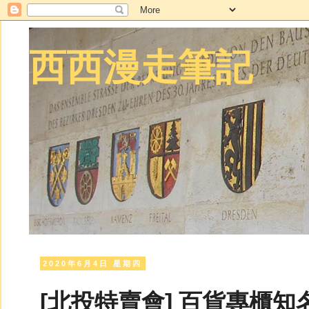
西西漫走筆記
2020年6月4日 星期四
[北投特賣會] 百貨專櫃知