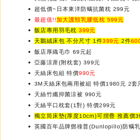
超低價~日本東洋防螨抗菌枕 299元
最超值!!
加大護頸乳膠低枕
599元
飯店專用羽毛枕
399元
天鵝絨床包 不分尺寸 1件
399元
2件
60
飯店厚織毛巾 69元起
亞藤涼蓆(附枕套) 399元
天絲床包組 特價
990元
3M天絲床包兩用被組 特價1980元 2套
天絲竹纖抑菌涼被 990元
天絲平口枕套(1對) 特價299元
獨立筒床墊(厚度10cm)可摺疊 推薦價
3
英國百年品牌鄧祿普(Dunlopillo)防螨