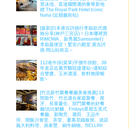
景泳池、直達國際通的奢華新地
標 The Royal Park Hotel Iconic
Naha (近縣廳前站)
[最新]日本唐吉訶德行李箱款式價
格分享(神戶三宮店)！日本哪裡買
RIMOWA、新秀麗Samsonite行
李箱最便宜！驚安の殿堂 唐吉訶
德 岡山站前店～
112巷牛排(菜單)平價牛排館。38
年老店近萬芳醫院捷運站~濃郁綜
合雙醬。玉米濃湯、飲料無限暢
飲~
[竹北新竹聚餐餐廳美食推薦] 13
間新竹、竹北適合家庭聚餐、尾
牙、長輩慶生、部門聚餐的好餐
廳!吉比鮮釀、Fridays星期五美式
餐廳、新陶芳、莆田、王品牛
排、開飯川食堂、弄堂、夏慕尼鐵板燒、波諾
義大利料理、鼎泰豐、鍋牛鍋物、BELLINI