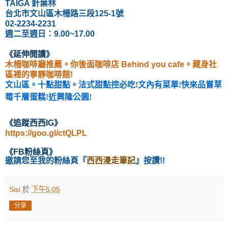
TAIGA 針葉林
台北市文山區木柵路三段125-1號
02-2234-2231
週二至週日：9.00~17.00
《延伸閱讀
》
木柵咖啡廳推薦。你後面咖啡店 Behind you cafe。藏身社
區裡的寧靜咖啡館!
文山區。十點甜點。法式甜點控必吃!文內有菜單!快來品嘗草
莓千層蛋糕!近興隆公園!
《
追蹤西西IG
》
https://goo.gl/ctQLPL
《
FB粉絲頁
》
邀請您至我的粉絲頁
『
西西漫走筆記
』按讚!!
Sisi
於
下午5:05
分享