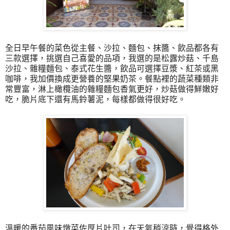
全日早午餐的菜色從主餐、沙拉、麵包、抹醬、飲品都各有
三款選擇，挑選自己喜愛的品項，我選的是松露炒菇、千島
沙拉、雜糧麵包、泰式花生醬，飲品可選擇豆漿、紅茶或黑
咖啡，我加價換成更營養的堅果奶茶。餐點裡的蔬菜種類非
常豐富，淋上橄欖油的雜糧麵包香氣更好，炒菇做得鮮嫩好
吃，脆片底下還有馬鈴薯泥，每樣都做得很好吃。
溫暖的番茄風味燉菜佐厚片吐司，在天氣稍涼時，覺得格外