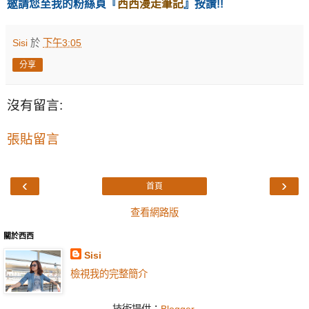
邀請您至我的粉絲頁
『
西西漫走筆記
』按讚!!
Sisi
於
下午3:05
分享
沒有留言:
張貼留言
‹
›
首頁
查看網路版
關於西西
Sisi
檢視我的完整簡介