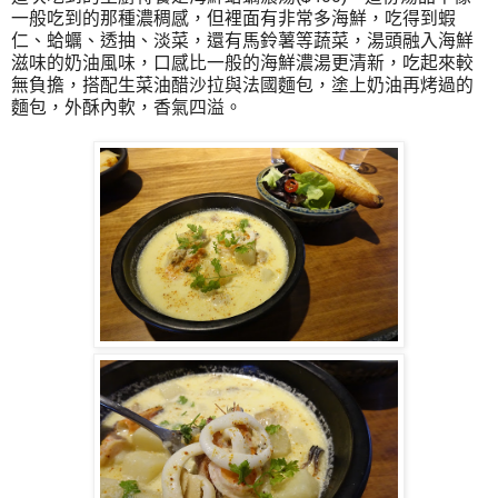
一般吃到的那種濃稠感，但裡面有非常多海鮮，吃得到蝦
仁、蛤蠣、透抽、淡菜，還有馬鈴薯等蔬菜，湯頭融入海鮮
滋味的奶油風味，口感比一般的海鮮濃湯更清新，吃起來較
無負擔，搭配生菜油醋沙拉與法國麵包，塗上奶油再烤過的
麵包，外酥內軟，香氣四溢。