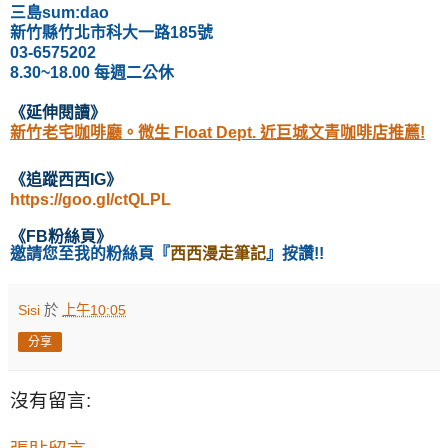
三島sum:dao
新竹縣竹北市科大一路185號
03-6575202
8.30~18.00 每週二公休
《延伸閱讀
》
新竹老宅咖啡廳。微生 Float Dept. 近巨城文青咖啡店推薦!
《
追蹤西西IG
》
https://goo.gl/ctQLPL
《
FB粉絲頁
》
邀請您至我的粉絲頁
『
西西漫走筆記
』按讚!!
Sisi
於
上午10:05
分享
沒有留言: