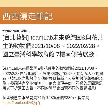
西西漫走筆記
2021年9月28日 星期二
[台北藝訊] teamLab未來遊樂園&與花共
生的動物們2021/10/08 ~ 2022/02/28。
國立臺灣科學教育館 7樓南側特展廳！
t
eamLab未來遊樂園&與花共生的動物們於2021/10/08 ~
2022/2/28在台北展出，
展場空間近
700坪，
共有九大
互動展
區，
這場以光影數位互動的展覽超越了大家對數位藝術的想
像，參觀時完全不知道下一刻會出現甚麼，看過的展間還是
可以再折返回去看，不同的時間會出現不同的視
覺場景!
預售優惠票限量
開賣74折 
$280
(原價$380)
，售票網 
https://reurl.cc/DvQq7j