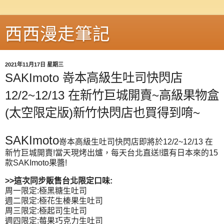
西西漫走筆記
2021年11月17日 星期三
SAKImoto 嵜本高級生吐司快閃店
12/2~12/13 在新竹巨城開賣~高級果物盒
(太空限定版)新竹快閃店也買得到唷~
SAKImoto
嵜本高級生吐司
快閃店即將於12/2~12/13 在
新竹巨城開賣!當天現烤出爐，每天台北直送!還有日本來的15
款SAKImoto果醬!
>>這次同步販售台北限定口味:
周一限定:極黑糖生吐司
週二限定:極花生榛果生吐司
周三限定:極起司生吐司
週四限定:莓果巧克力生吐司