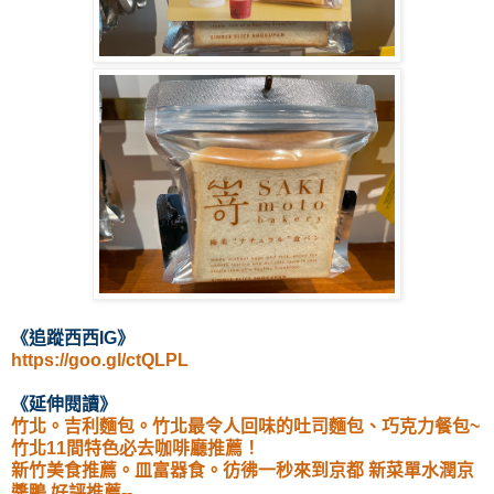
《
追蹤西西IG
》
https://goo.gl/ctQLPL
《延伸閱讀
》
竹北。吉利麵包。竹北最令人回味的吐司麵包、巧克力餐包~
竹北11間特色必去咖啡廳推薦！
新竹美食推薦。皿富器食。彷彿一秒來到京都 新菜單水潤京
醬鴨 好評推薦--