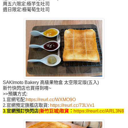
周五六限定:極芋生吐司
週日限定:極葡萄生吐司
SAKImoto Bakery 高級果物盒 太空限定版(五入)
新竹快閃店也買得到唷~
>>預購方式:
1.官網宅配:
https://reurl.cc/WXMO9O
2.官網預定旗艦店取貨:
https://reurl.cc/73LVx1
3.官網預訂快閃店
(新竹巨城)取貨
：
https://reurl.cc/ARL3N8