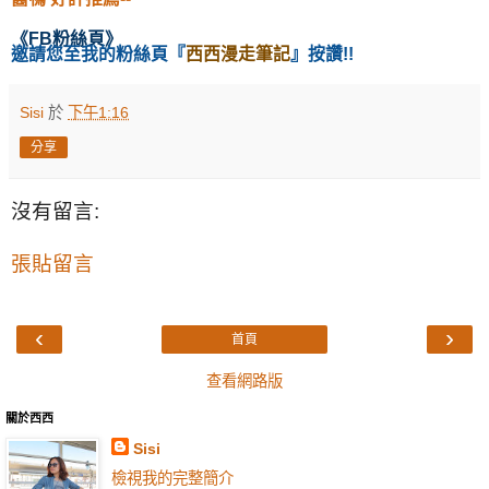
《
FB粉絲頁
》
邀請您至我的粉絲頁
『
西西漫走筆記
』按讚!!
Sisi
於
下午1:16
分享
沒有留言:
張貼留言
‹
›
首頁
查看網路版
關於西西
Sisi
檢視我的完整簡介