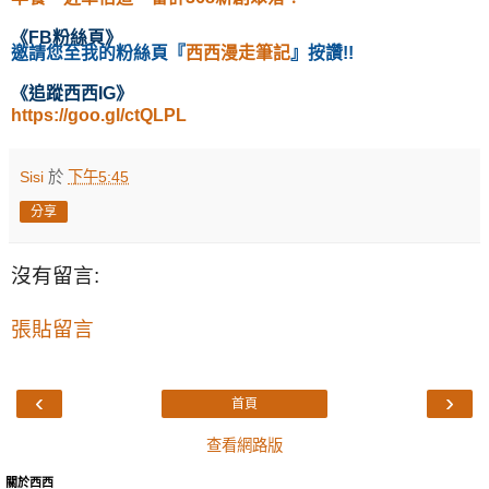
《
FB粉絲頁
》
邀請您至我的粉絲頁
『
西西漫走筆記
』按讚!!
《
追蹤西西IG
》
https://goo.gl/ctQLPL
Sisi
於
下午5:45
分享
沒有留言:
張貼留言
‹
›
首頁
查看網路版
關於西西