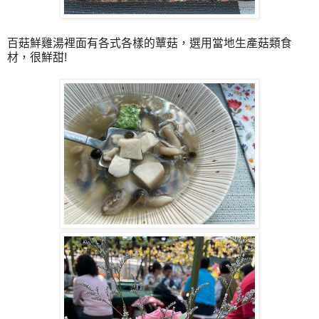
百菇鮮雞湯裡面有各式各樣的蕈菇，選用當地生產菇類食
材，很鮮甜!