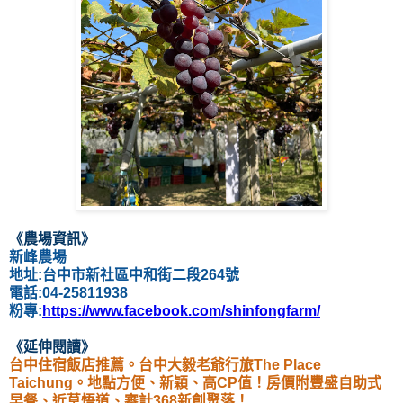
《農場資訊》
新峰農場
地址:
台中市新社區中和街二段264號
電話:0
4-25811938
粉專:
https://www.facebook.com/shinfongfarm/
《延伸閱讀
》
台中住宿飯店推薦。台中大毅老爺行旅The Place
Taichung。地點方便、新穎、高CP值！房價附豐盛自助式
早餐、近草悟道、審計368新創聚落！