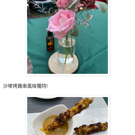
沙嗲烤雞串風味獨特!