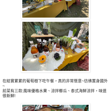
在結實累累的葡萄樹下吃午餐，真的非常愜意~彷彿置身國外
~
前菜有三款:風味優格水果、涼拌櫛瓜、泰式海鮮涼拌，味道
很新鮮!