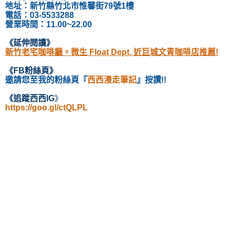
地址：
新竹縣竹北市惟馨街79號1樓
電話：
03-5533288
營業時間：11.00~22.00
《延伸閱讀
》
新竹老宅咖啡廳。微生 Float Dept. 近巨城文青咖啡店推薦!
《
FB粉絲頁
》
邀請您至我的粉絲頁
『
西西漫走筆記
』按讚!!
《
追蹤西西IG
》
https://goo.gl/ctQLPL