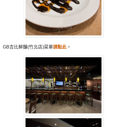
GB吉比鮮釀(竹北店)菜單
請點此
。