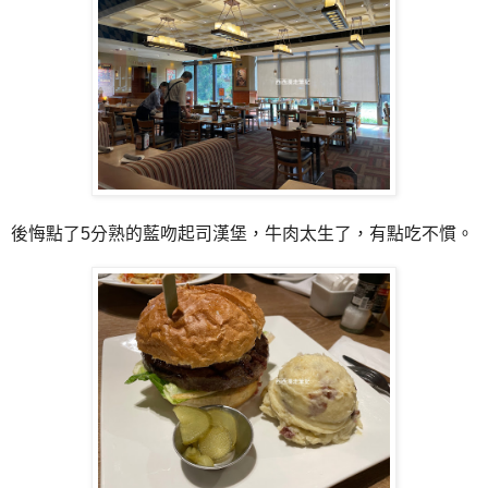
後悔點了5分熟的藍吻起司漢堡，牛肉太生了，有點吃不慣。