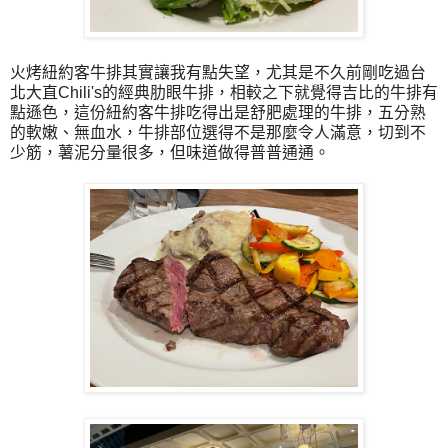
火烤紐約客牛排其實讓我有點失望，尤其是不久前剛吃過台
北大直Chili's的經典肋眼牛排，相較之下就覺得吉比的牛排有
點遜色，這份紐約客牛排吃得出是舒肥處理的牛排，五分熟
的軟嫩、無血水，牛排部位選得不是那麼令人滿意，切到不
少筋，薯泥分量很多，但味道做得普普通通。