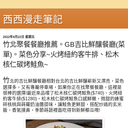
西西漫走筆記
2022年4月22日 星期五
竹北聚餐餐廳推薦。GB吉比鮮釀餐廳(菜
單)。菜色分享~火烤紐約客牛排、松木
核仁碳烤鮭魚~
竹
北的吉比鮮釀餐廳相對台北的吉比鮮釀嶄新又漂亮，菜色
選擇多，又有專屬停車場，如果你正在找聚餐餐廳，這裡是
很棒的選擇!最近來品嚐了松木核仁碳烤鮭魚($740)、火烤紐
約客牛排($1280)，松木核仁碳烤鮭魚口感鮮嫩，微甜的蜂蜜
碎核桃與蒔蘿奶油醬提味，讓鮭魚更鮮甜，搭配炒過的玄米
飯，香氣撲鼻，季節蒔蔬裡面吃得到新鮮櫛瓜唷!