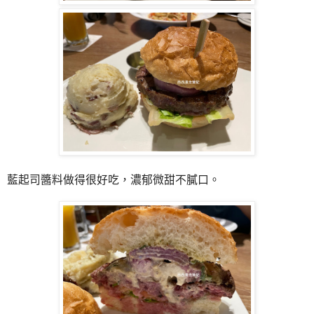
藍起司醬料做得很好吃，濃郁微甜不膩口。