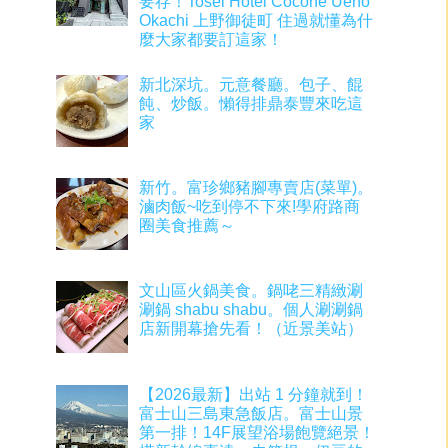
要存！Tosei Hotel Cocone Ueno
Okachi 上野御徒町 住過就懂為什
麼大家都要訂這家！
新北深坑。元意餐廳。包子、餛
飩、炒飯。懶得排鼎泰豐來吃這
家
新竹。富珍鄉豬腳專賣店(菜單)。
滷肉飯~吃到停不下來!學府路商
圈美食推薦～
文山區火鍋美食。鍋咾三精緻涮
涮鍋 shabu shabu。個人涮涮鍋
店新開幕搶先看！（近景美站）
【2026最新】出站 1 分鐘就到！
富士山三島東急飯店。富士山景
第一排！14F展望浴場飽覽絕景！