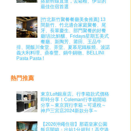
搭新幹線直達，去箱根、伊豆的
最佳住宿首選
[竹北新竹聚餐餐廳美食推薦] 13
間新竹、竹北適合家庭聚餐、尾
牙、長輩慶生、部門聚餐的好餐
廳!吉比鮮釀、Fridays星期五美式
餐廳、新陶芳、莆田、王品牛
排、開飯川食堂、弄堂、夏慕尼鐵板燒、波諾
義大利料理、鼎泰豐、鍋牛鍋物、BELLINI
Pasta Pasta !
熱門推薦
東京Loft銀座店。行李箱款式價格
即時分享！Coleman行李箱開箱
分享～東京買行李箱～可退稅～
神戶三宮店2024新款分享～
【2026沖繩住宿】那霸皇家公園
飯店開箱：出站1分就到！高空港