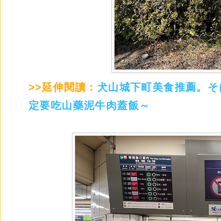
>>延伸閱讀：
犬山城下町美食推薦。そ
定要吃山藥泥牛肉蓋飯～