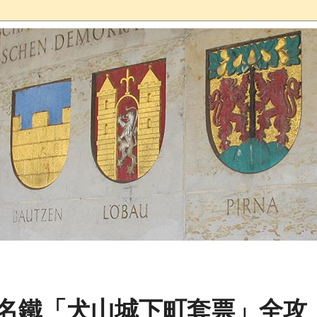
！名鐵「犬山城下町套票」全攻