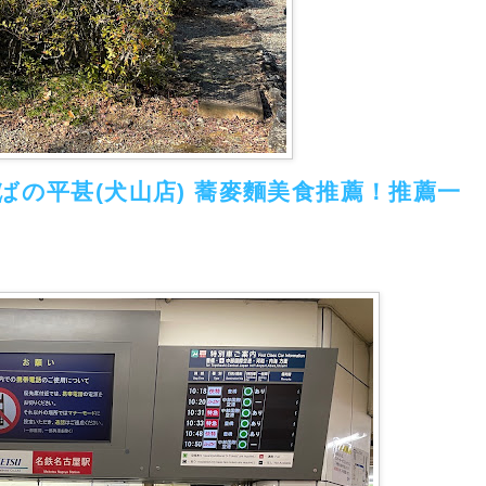
ばの平甚(犬山店) 蕎麥麵美食推薦！推薦一