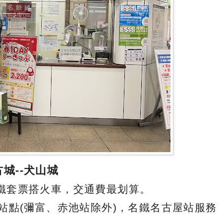
城--犬山城
鐵套票搭火車，交通費最划算。
站點(彌富、赤池站除外)，名鐵名古屋站服務