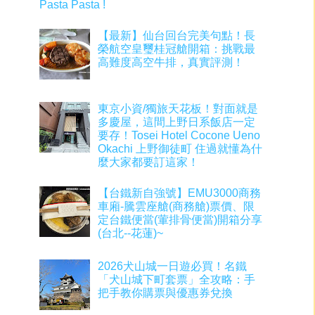
Pasta Pasta !
【最新】仙台回台完美句點！長
榮航空皇璽桂冠艙開箱：挑戰最
高難度高空牛排，真實評測！
東京小資/獨旅天花板！對面就是
多慶屋，這間上野日系飯店一定
要存！Tosei Hotel Cocone Ueno
Okachi 上野御徒町 住過就懂為什
麼大家都要訂這家！
【台鐵新自強號】EMU3000商務
車廂-騰雲座艙(商務艙)票價、限
定台鐵便當(葷排骨便當)開箱分享
(台北--花蓮)~
2026犬山城一日遊必買！名鐵
「犬山城下町套票」全攻略：手
把手教你購票與優惠券兌換