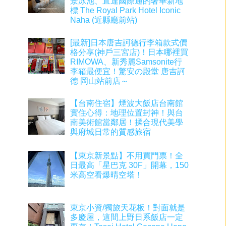
景泳池、直達國際通的奢華新地
標 The Royal Park Hotel Iconic
Naha (近縣廳前站)
[最新]日本唐吉訶德行李箱款式價
格分享(神戶三宮店)！日本哪裡買
RIMOWA、新秀麗Samsonite行
李箱最便宜！驚安の殿堂 唐吉訶
德 岡山站前店～
【台南住宿】煙波大飯店台南館
實住心得：地理位置封神！與台
南美術館當鄰居！揉合現代美學
與府城日常的質感旅宿
【東京新景點】不用買門票！全
日最高「星巴克 30F」開幕，150
米高空看爆晴空塔！
東京小資/獨旅天花板！對面就是
多慶屋，這間上野日系飯店一定