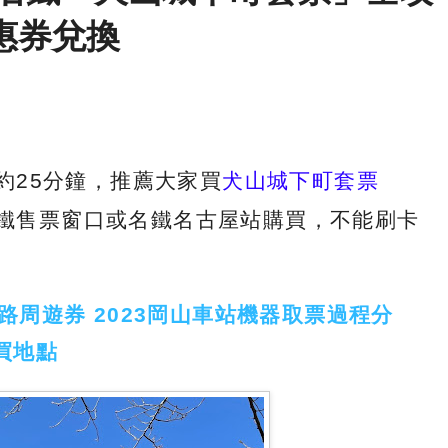
惠券兌換
約25分鐘，推薦大家買
犬山城下町套票
鐵售票窗口或名鐵名古屋站購買，不能刷卡
日鐵路周遊券 2023岡山車站機器取票過程分
買地點