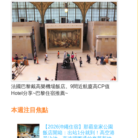
法國巴黎戴高樂機場飯店。9間近航廈高CP值
Hotel分享~巴黎住宿推薦~
本週注目焦點
【2026沖繩住宿】那霸皇家公園
飯店開箱：出站1分就到！高空港