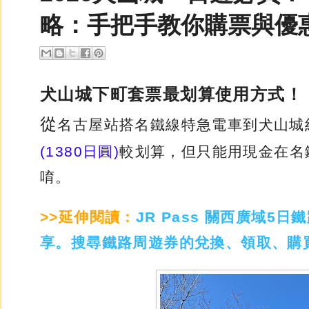
略：手把手教你購票與優
犬山城下町套票最划算使用方式！
從
名古屋站搭名鐵線特急電車到犬山城
(1380日圓)
較划算，但只能用現金在名
唷。
>>延伸閱讀：
JR Pass 關西廣域5
享。搜尋鐵路周遊券的兌換、領取、購