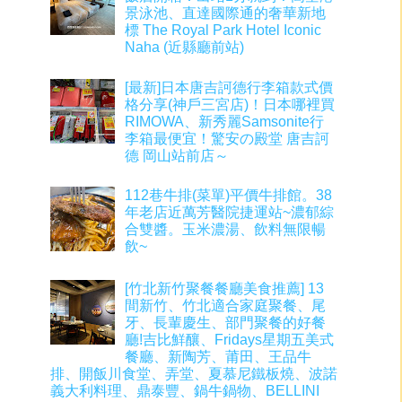
景泳池、直達國際通的奢華新地
標 The Royal Park Hotel Iconic
Naha (近縣廳前站)
[最新]日本唐吉訶德行李箱款式價
格分享(神戶三宮店)！日本哪裡買
RIMOWA、新秀麗Samsonite行
李箱最便宜！驚安の殿堂 唐吉訶
德 岡山站前店～
112巷牛排(菜單)平價牛排館。38
年老店近萬芳醫院捷運站~濃郁綜
合雙醬。玉米濃湯、飲料無限暢
飲~
[竹北新竹聚餐餐廳美食推薦] 13
間新竹、竹北適合家庭聚餐、尾
牙、長輩慶生、部門聚餐的好餐
廳!吉比鮮釀、Fridays星期五美式
餐廳、新陶芳、莆田、王品牛
排、開飯川食堂、弄堂、夏慕尼鐵板燒、波諾
義大利料理、鼎泰豐、鍋牛鍋物、BELLINI