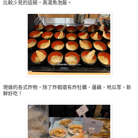
比較少見的這碗，高湯魚泡飯。
現做的各式炸物，除了炸蝦還有炸牡蠣、蓮藕、地瓜等，新
鮮好吃！