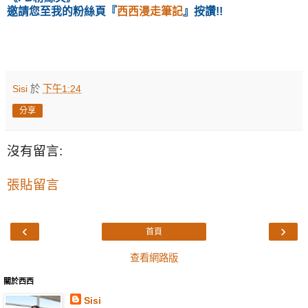
邀請您至我的粉絲頁『
西西漫走筆記
』按讚!!
Sisi
於
下午1:24
分享
沒有留言:
張貼留言
‹
›
首頁
查看網路版
關於西西
Sisi