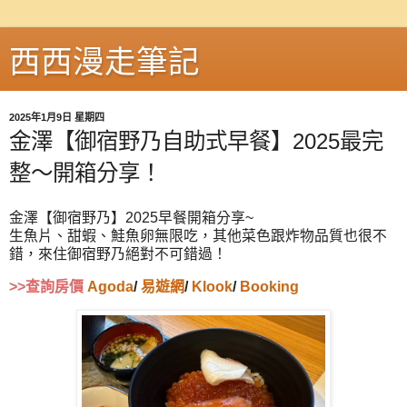
西西漫走筆記
2025年1月9日 星期四
金澤【御宿野乃自助式早餐】2025最完
整～開箱分享！
金澤【御宿野乃】2025早餐開箱分享~
生魚片、甜蝦、鮭魚卵無限吃，其他菜色跟炸物品質也很不
錯，來住御宿野乃絕對不可錯過！
>>查詢房價
Agoda
/
易遊網
/
Klook
/
Booking