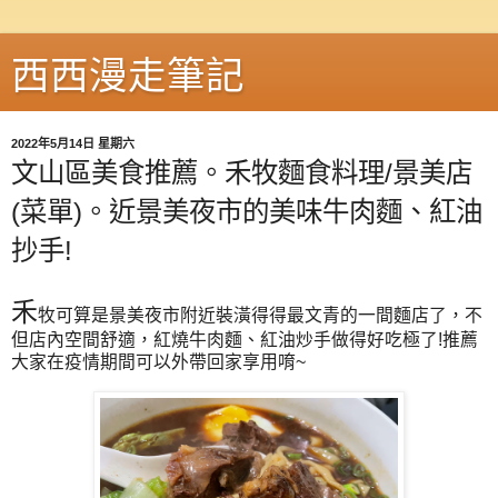
西西漫走筆記
2022年5月14日 星期六
文山區美食推薦。禾牧麵食料理/景美店
(菜單)。近景美夜市的美味牛肉麵、紅油
抄手!
禾
牧可算是景美夜市附近裝潢得得最文青的一間麵店了，不
但店內空間舒適，紅燒牛肉麵、紅油炒手做得好吃極了!推薦
大家在疫情期間可以外帶回家享用唷~