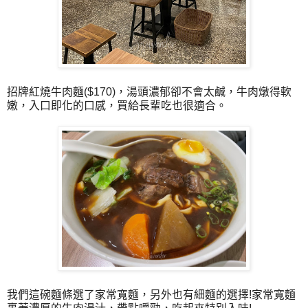
招牌紅燒牛肉麵($170)，湯頭濃郁卻不會太鹹，牛肉燉得軟
嫩，入口即化的口感，買給長輩吃也很適合。
我們這碗麵條選了家常寬麵，另外也有細麵的選擇!家常寬麵