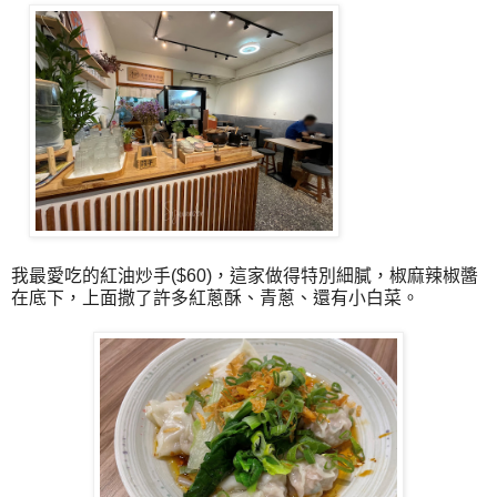
我最愛吃的紅油炒手($60)，這家做得特別細膩，椒麻辣椒醬
在底下，上面撒了許多紅蔥酥、青蔥、還有小白菜。