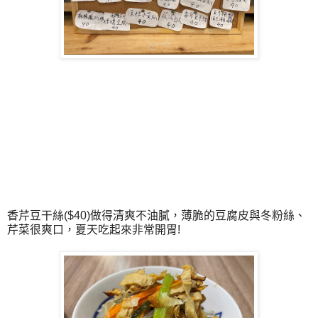
香芹豆干絲($40)做得清爽不油膩，薄脆的豆腐皮與冬粉絲、
芹菜很爽口，夏天吃起來非常開胃!