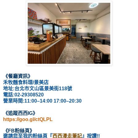
《餐廳資訊
》
禾牧麵食料理/景美店
地址:台北市文山區景美街118號
電話:02-29308520
營業時間:11:00–14:00 17:00–20:30
《
追蹤西西IG
》
https://goo.gl/ctQLPL
《
FB粉絲頁
》
邀請您至我的粉絲頁
『
西西漫走筆記
』按讚!!