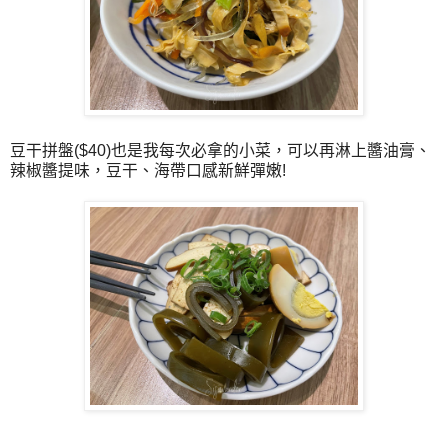
豆干拼盤($40)也是我每次必拿的小菜，可以再淋上醬油膏、
辣椒醬提味，豆干、海帶口感新鮮彈嫩!