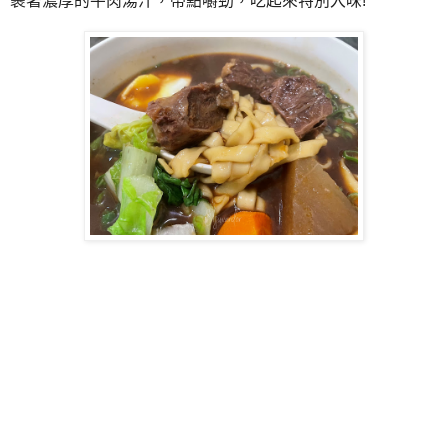
裹著濃厚的牛肉湯汁，帶點嚼勁，吃起來特別入味!