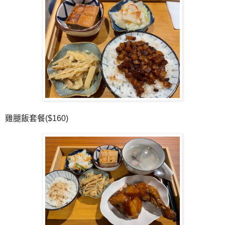
雞腿飯套餐($160)