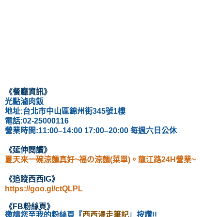
《餐廳資訊
》
光點滷肉飯
地址:
台北市中山區錦州街345號1樓
電話
:02-25000116
營業時間:
11:00–14:00
17:00–20:00 每週六日公休
《延伸閱讀
》
夏天來一碗涼麵真好~福の涼麵(菜單)。龍江路24H營業~
《
追蹤西西IG
》
https://goo.gl/ctQLPL
《
FB粉絲頁
》
邀請您至我的粉絲頁
『
西西漫走筆記
』按讚!!