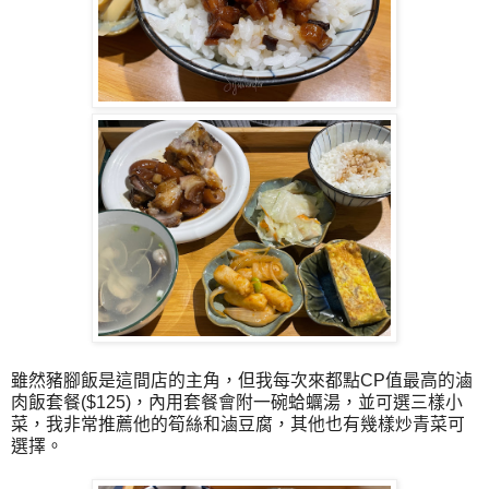
雖然豬腳飯是這間店的主角，但我每次來都點CP值最高的滷
肉飯套餐($125)，內用套餐會附一碗蛤蠣湯，並可選三樣小
菜，我非常推薦他的筍絲和滷豆腐，其他也有幾樣炒青菜可
選擇。