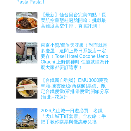
Pasta Pasta !
【最新】仙台回台完美句點！長
榮航空皇璽桂冠艙開箱：挑戰最
高難度高空牛排，真實評測！
東京小資/獨旅天花板！對面就是
多慶屋，這間上野日系飯店一定
要存！Tosei Hotel Cocone Ueno
Okachi 上野御徒町 住過就懂為什
麼大家都要訂這家！
【台鐵新自強號】EMU3000商務
車廂-騰雲座艙(商務艙)票價、限
定台鐵便當(葷排骨便當)開箱分享
(台北--花蓮)~
2026犬山城一日遊必買！名鐵
「犬山城下町套票」全攻略：手
把手教你購票與優惠券兌換