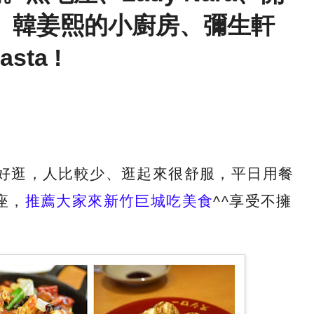
e、韓姜熙的小廚房、彌生軒
sta !
好逛，人比較少、逛起來很舒服，平日用餐
座，
推薦大家來新竹巨城吃美食
^^享受不擁