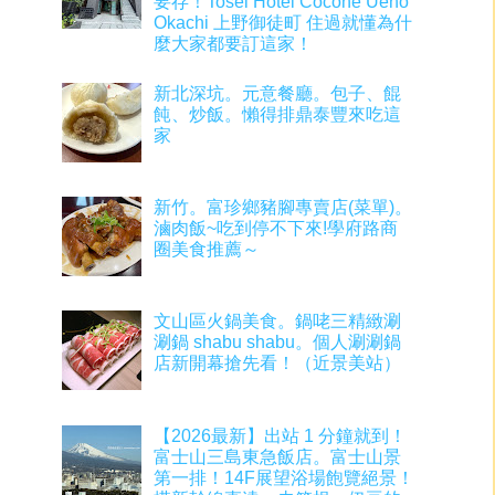
要存！Tosei Hotel Cocone Ueno
Okachi 上野御徒町 住過就懂為什
麼大家都要訂這家！
新北深坑。元意餐廳。包子、餛
飩、炒飯。懶得排鼎泰豐來吃這
家
新竹。富珍鄉豬腳專賣店(菜單)。
滷肉飯~吃到停不下來!學府路商
圈美食推薦～
文山區火鍋美食。鍋咾三精緻涮
涮鍋 shabu shabu。個人涮涮鍋
店新開幕搶先看！（近景美站）
【2026最新】出站 1 分鐘就到！
富士山三島東急飯店。富士山景
第一排！14F展望浴場飽覽絕景！