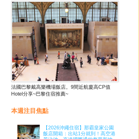
法國巴黎戴高樂機場飯店。9間近航廈高CP值
Hotel分享~巴黎住宿推薦~
本週注目焦點
【2026沖繩住宿】那霸皇家公園
飯店開箱：出站1分就到！高空港