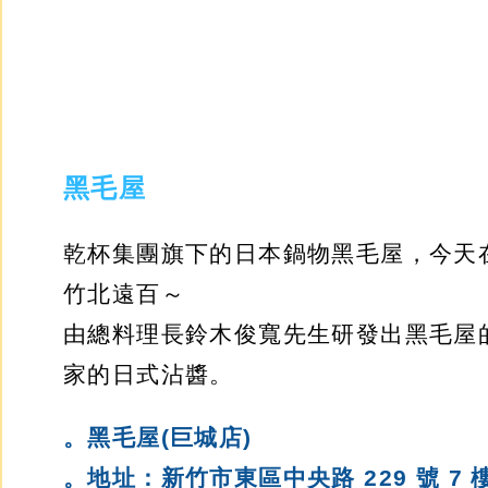
黑毛屋
乾
杯集團旗下的日本鍋物
黑毛屋，今天
竹北遠百～
由總料理長鈴木俊寬先生研發出黑毛屋
家的日式沾醬。
。黑毛屋(巨城店)
。地址：新竹市東區中央路 229 號 7 樓