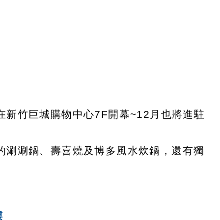
在新竹巨城購物中心7F開幕~12月也將進駐
的涮涮鍋、壽喜燒及博多風水炊鍋，還有獨
 