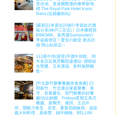
景泳池、直達國際通的奢華新地
標 The Royal Park Hotel Iconic
Naha (近縣廳前站)
[最新]日本唐吉訶德行李箱款式價
格分享(神戶三宮店)！日本哪裡買
RIMOWA、新秀麗Samsonite行
李箱最便宜！驚安の殿堂 唐吉訶
德 岡山站前店～
112巷牛排(菜單)平價牛排館。38
年老店近萬芳醫院捷運站~濃郁綜
合雙醬。玉米濃湯、飲料無限暢
飲~
[竹北新竹聚餐餐廳美食推薦] 13
間新竹、竹北適合家庭聚餐、尾
牙、長輩慶生、部門聚餐的好餐
廳!吉比鮮釀、Fridays星期五美式
餐廳、新陶芳、莆田、王品牛
排、開飯川食堂、弄堂、夏慕尼鐵板燒、波諾
義大利料理、鼎泰豐、鍋牛鍋物、BELLINI