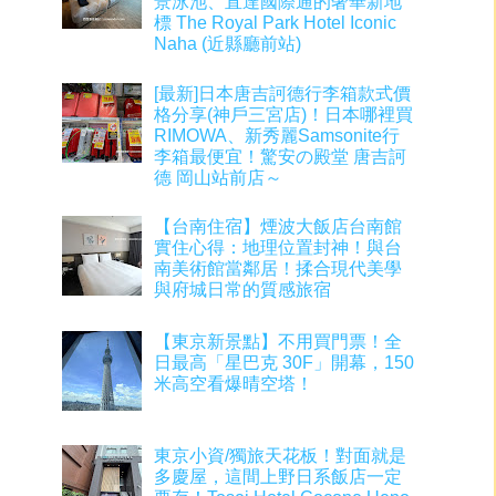
景泳池、直達國際通的奢華新地
標 The Royal Park Hotel Iconic
Naha (近縣廳前站)
[最新]日本唐吉訶德行李箱款式價
格分享(神戶三宮店)！日本哪裡買
RIMOWA、新秀麗Samsonite行
李箱最便宜！驚安の殿堂 唐吉訶
德 岡山站前店～
【台南住宿】煙波大飯店台南館
實住心得：地理位置封神！與台
南美術館當鄰居！揉合現代美學
與府城日常的質感旅宿
【東京新景點】不用買門票！全
日最高「星巴克 30F」開幕，150
米高空看爆晴空塔！
東京小資/獨旅天花板！對面就是
多慶屋，這間上野日系飯店一定