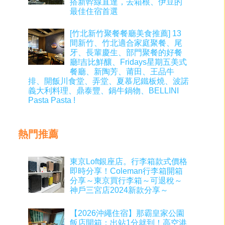
搭新幹線直達，去箱根、伊豆的
最佳住宿首選
[竹北新竹聚餐餐廳美食推薦] 13
間新竹、竹北適合家庭聚餐、尾
牙、長輩慶生、部門聚餐的好餐
廳!吉比鮮釀、Fridays星期五美式
餐廳、新陶芳、莆田、王品牛
排、開飯川食堂、弄堂、夏慕尼鐵板燒、波諾
義大利料理、鼎泰豐、鍋牛鍋物、BELLINI
Pasta Pasta !
熱門推薦
東京Loft銀座店。行李箱款式價格
即時分享！Coleman行李箱開箱
分享～東京買行李箱～可退稅～
神戶三宮店2024新款分享～
【2026沖繩住宿】那霸皇家公園
飯店開箱：出站1分就到！高空港